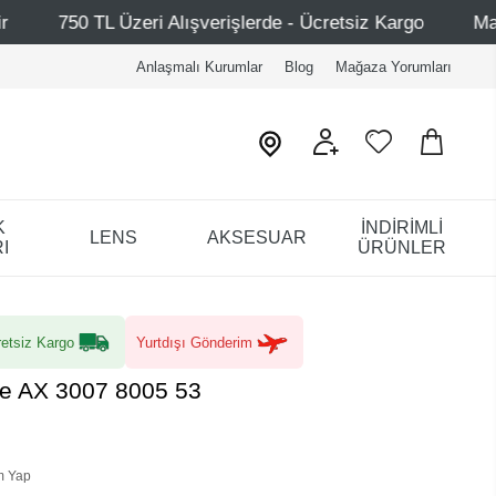
ri Alışverişlerde - Ücretsiz Kargo
Mağazalarımız – Bağ
Anlaşmalı Kurumlar
Blog
Mağaza Yorumları
K
İNDİRİMLİ
LENS
AKSESUAR
I
ÜRÜNLER
etsiz Kargo
Yurtdışı Gönderim
e AX 3007 8005 53
m Yap