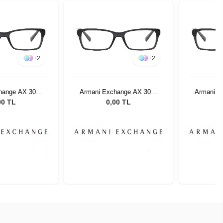
+
2
+
2
hange AX 3007
Armani Exchange AX 3007
Armani E
05 53
8005 53
00 TL
0,00 TL