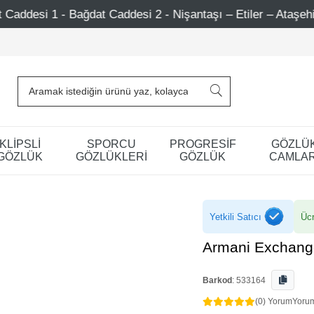
t Caddesi 2 - Nişantaşı – Etiler – Ataşehir
750 TL Üze
KLİPSLİ
SPORCU
PROGRESİF
GÖZLÜ
GÖZLÜK
GÖZLÜKLERİ
GÖZLÜK
CAMLAR
Yetkili Satıcı
Ücr
Armani Exchang
Barkod
:
533164
(0) Yorum
Yoru