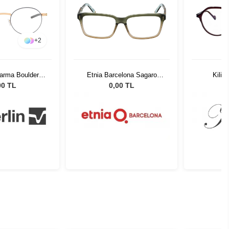
+
2
Sarma Boulder
Etnia Barcelona Sagaro
Kilia
ld 48
GRHV 56
00 TL
0,00 TL