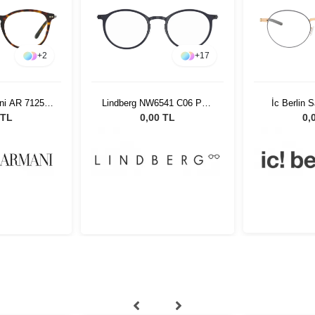
+
2
+
17
ni AR 7125
Lindberg NW6541 C06 PU9
İc Berlin 
 50
49 150
Go
 TL
0,00 TL
0,