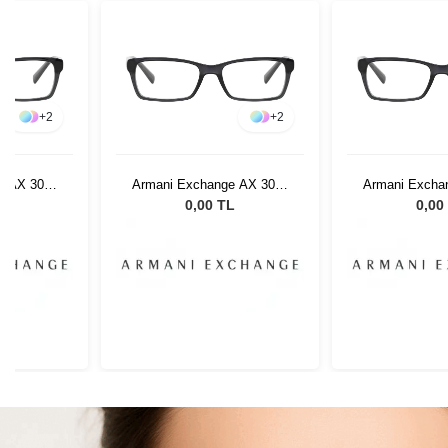
+
2
+
2
e AX 3007
Armani Exchange AX 3007
Armani Excha
3
8005 53
8005
L
0,00 TL
0,00