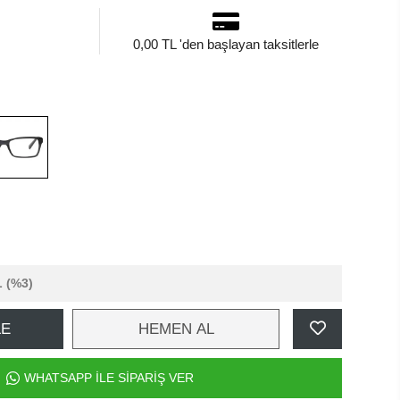
0,00 TL 'den başlayan taksitlerle
L
(%3)
LE
HEMEN AL
WHATSAPP İLE SİPARİŞ VER