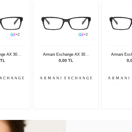
+
2
+
2
nge AX 3007
Armani Exchange AX 3007
Armani Exc
 53
8005 53
80
 TL
0,00 TL
0,