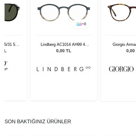
+
8
 95/31 55
Lindberg AC1014 AH99 46
Giorgio Arma
Gözlüğü
135
5026
0 TL
0,00 TL
0,00
SON BAKTIĞINIZ ÜRÜNLER