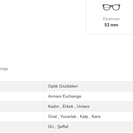
Ekartman
53 mm
mlar
Optik Gözlükleri
Armani Exchange
Kadın
,
Erkek
,
Unisex
Oval
,
Yuvarlak
,
Kalp
,
Kare
Gri
,
Şeffaf