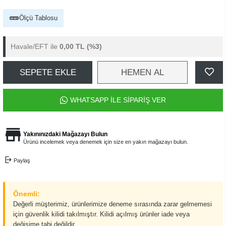
Ölçü Tablosu
Havale/EFT ile
0,00 TL
(%3)
SEPETE EKLE
HEMEN AL
WHATSAPP İLE SİPARİŞ VER
Yakınınızdaki Mağazayı Bulun
Ürünü incelemek veya denemek için size en yakın mağazayı bulun.
Paylaş
Önemli:
Değerli müşterimiz, ürünlerimize deneme sırasında zarar gelmemesi
için güvenlik kilidi takılmıştır. Kilidi açılmış ürünler iade veya
değişime tabi değildir.