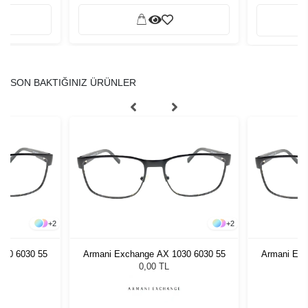
SON BAKTIĞINIZ ÜRÜNLER
+
2
+
2
030 6030 55
Armani Exchange AX 1030 6030 55
Armani Exc
0,00 TL