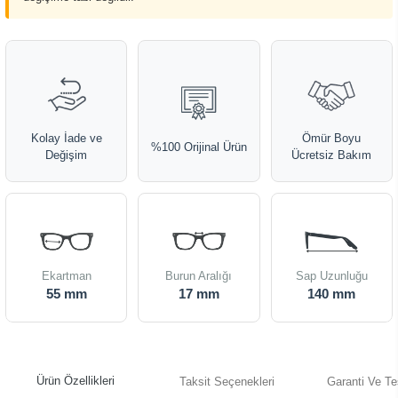
Kolay İade ve
Ömür Boyu
%100 Orijinal Ürün
Değişim
Ücretsiz Bakım
Ekartman
Burun Aralığı
Sap Uzunluğu
55 mm
17 mm
140 mm
Ürün Özellikleri
Taksit Seçenekleri
Garanti Ve Te