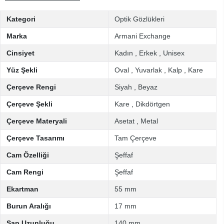
Kategori
Optik Gözlükleri
Marka
Armani Exchange
Cinsiyet
Kadın
,
Erkek
,
Unisex
Yüz Şekli
Oval
,
Yuvarlak
,
Kalp
,
Kare
Çerçeve Rengi
Siyah
,
Beyaz
Çerçeve Şekli
Kare
,
Dikdörtgen
Çerçeve Materyali
Asetat
,
Metal
Çerçeve Tasarımı
Tam Çerçeve
Cam Özelliği
Şeffaf
Cam Rengi
Şeffaf
Ekartman
55 mm
Burun Aralığı
17 mm
Sap Uzunluğu
140 mm