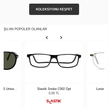
KOLEKSİYONU KEŞFET
ŞU AN POPÜLER OLANLAR
1 55 Unisex
Slastik Snoke C002 Opt
Lunor A
ğü
L
0,00 TL