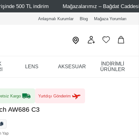
indirim
Mağazalarımız – Bağdat Caddesi 1 - Bağdat Cadd
Anlaşmalı Kurumlar
Blog
Mağaza Yorumları
K
İNDİRİMLİ
LENS
AKSESUAR
I
ÜRÜNLER
etsiz Kargo
Yurtdışı Gönderim
sch AW686 C3
m Yap