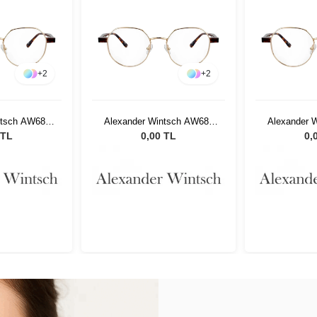
+
2
+
2
ntsch AW686
Alexander Wintsch AW686
Alexander 
3
C3
 TL
0,00 TL
0,