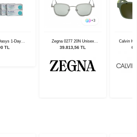
+
3
Oasys 1-Day
Calvin Kl
Zegna 0277 20N Unisex
ens Seti 6 Kutu
309 Mat
Güneş Gözlüğü
00 TL
6.
39.813,56 TL
Gün