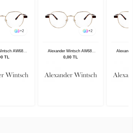
+
2
+
2
Wintsch AW686
Alexander Wintsch AW686
Alexande
C3
C3
00 TL
0,00 TL