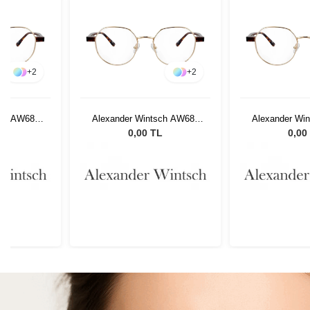
+
2
+
2
sch AW686
Alexander Wintsch AW686
Alexander Wi
C3
C
L
0,00 TL
0,00