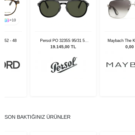
+
10
 052 - 48
Persol PO 3235S 95/31 55
Maybach The K
Unisex Güneş Gözlüğü
L
19.145,00 TL
0,00
SON BAKTIĞINIZ ÜRÜNLER