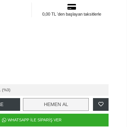
0,00 TL 'den başlayan taksitlerle
L
(%3)
LE
HEMEN AL
WHATSAPP İLE SİPARİŞ VER