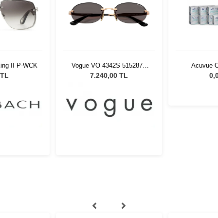
ing II P-WCK
Vogue VO 4342S 515287 -
Acuvue 
55 Kadın Güneş Gözlüğü
İndirimli L
 TL
7.240,00 TL
0,