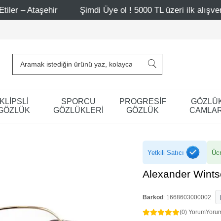
r
Şimdi Üye ol ! 5000 TL üzeri ilk alışverişinde 500 TL 
KLİPSLİ
SPORCU
PROGRESİF
GÖZLÜ
GÖZLÜK
GÖZLÜKLERİ
GÖZLÜK
CAMLAR
Yetkili Satıcı
Ücr
Alexander Wint
Barkod
:
1668603000002
(0) Yorum
Yoru