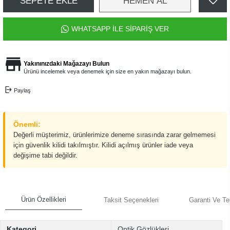
SEPETE EKLE
HEMEN AL
WHATSAPP İLE SİPARİŞ VER
Yakınınızdaki Mağazayı Bulun
Ürünü incelemek veya denemek için size en yakın mağazayı bulun.
Paylaş
Önemli:
Değerli müşterimiz, ürünlerimize deneme sırasında zarar gelmemesi
için güvenlik kilidi takılmıştır. Kilidi açılmış ürünler iade veya
değişime tabi değildir.
Ürün Özellikleri
Taksit Seçenekleri
Garanti Ve Te
Kategori
Optik Gözlükleri