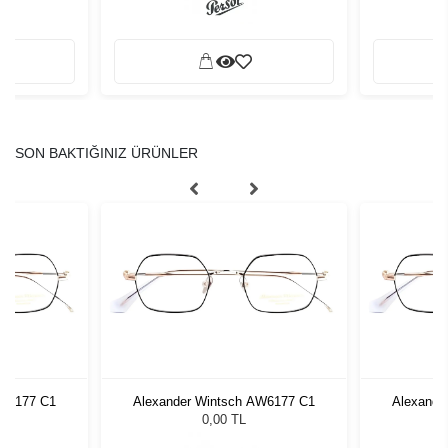
SON BAKTIĞINIZ ÜRÜNLER
AW6177 C1
Alexander Wintsch AW6177 C1
Alexande
0,00 TL