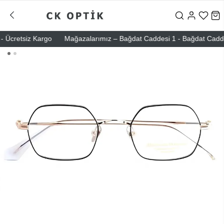
Ücretsiz Kargo
Mağazalarımız – Bağdat Caddesi 1 - Bağdat Caddesi 2 