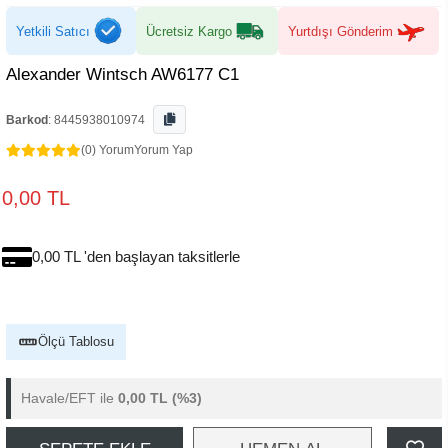
Yetkili Satıcı
Ücretsiz Kargo
Yurtdışı Gönderim
Alexander Wintsch AW6177 C1
Barkod
:
8445938010974
(0) Yorum
Yorum Yap
0,00 TL
0,00 TL 'den başlayan taksitlerle
Ölçü Tablosu
Havale/EFT ile
0,00 TL
(%3)