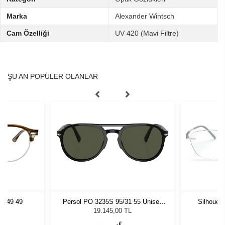
Marka
Alexander Wintsch
Cam Özelliği
UV 420 (Mavi Filtre)
ŞU AN POPÜLER OLANLAR
5749 49
Persol PO 3235S 95/31 55 Unisex
Silhouet
Güneş Gözlüğü
19.145,00 TL