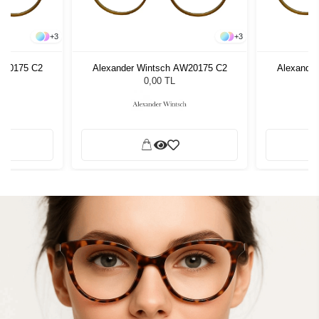
+
3
+
3
W20175 C2
Alexander Wintsch AW20175 C2
Alexande
0,00 TL