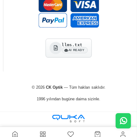
llms.txt
AI READY
© 2026
CK Optik
— Tüm hakları saklıdır.
1996 yılından bugüne daima sizinle.