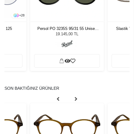
+
28
Persol PO 3235S 95/31 55 Unisex
Slastik W
 43 125
Güneş Gözlüğü
19.145,00 TL
SON BAKTIĞINIZ ÜRÜNLER