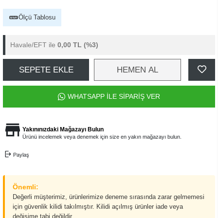
Ölçü Tablosu
Havale/EFT ile
0,00 TL
(%3)
SEPETE EKLE
HEMEN AL
WHATSAPP İLE SİPARİŞ VER
Yakınınızdaki Mağazayı Bulun
Ürünü incelemek veya denemek için size en yakın mağazayı bulun.
Paylaş
Önemli:
Değerli müşterimiz, ürünlerimize deneme sırasında zarar gelmemesi
için güvenlik kilidi takılmıştır. Kilidi açılmış ürünler iade veya
değişime tabi değildir.