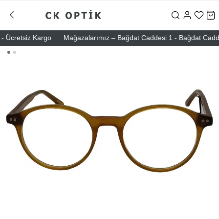
Ücretsiz Kargo
Mağazalarımız – Bağdat Caddesi 1 - Bağdat Caddesi 2