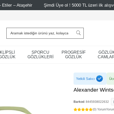
hir
Şimdi Üye ol ! 5000 TL üzeri ilk alışverişinde 500 T
KLİPSLİ
SPORCU
PROGRESİF
GÖZLÜ
GÖZLÜK
GÖZLÜKLERİ
GÖZLÜK
CAMLAR
Yetkili Satıcı
Ücr
Alexander Wint
Barkod
:
8445938022632
(0) Yorum
Yoru