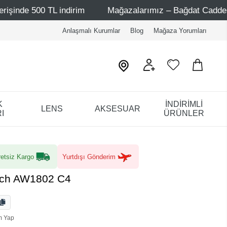
L indirim
Mağazalarımız – Bağdat Caddesi 1 - Bağdat Cad
Anlaşmalı Kurumlar
Blog
Mağaza Yorumları
K
İNDİRİMLİ
LENS
AKSESUAR
I
ÜRÜNLER
etsiz Kargo
Yurtdışı Gönderim
sch AW1802 C4
m Yap