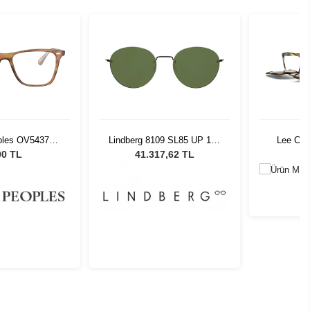
oples OV5437U
Lindberg 8109 SL85 UP 145
Lee Coo
11 54
G
00 TL
41.317,62 TL