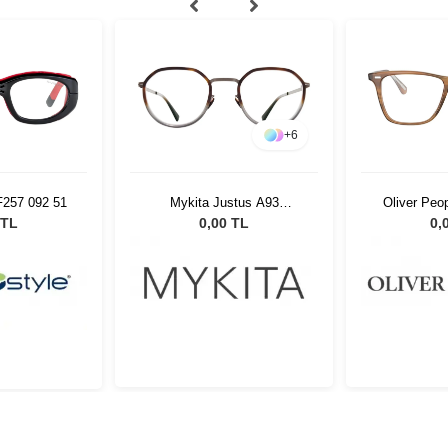
+
6
F257 092 51
Mykita Justus A93
Oliver Pe
Graphite/Sangy 376
10
 TL
0,00 TL
0,