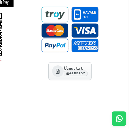
llms.txt
AI READY