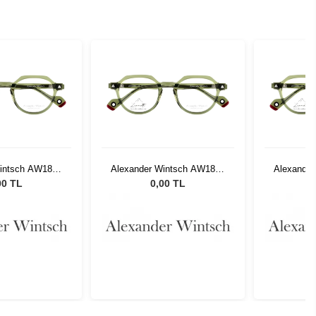
Wintsch AW1802
Alexander Wintsch AW1802
Alexande
C4
C4
00 TL
0,00 TL