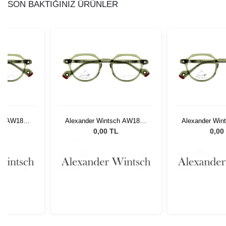
SON BAKTIĞINIZ ÜRÜNLER
ch AW1802
Alexander Wintsch AW1802
Alexander Win
C4
C
L
0,00 TL
0,00