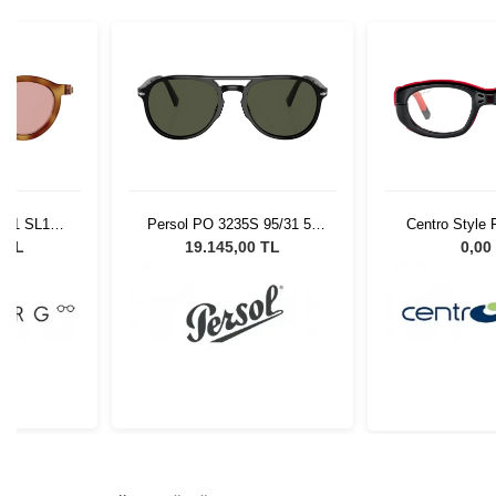
101 SL123
Persol PO 3235S 95/31 55
Centro Style 
5
Unisex Güneş Gözlüğü
9 TL
19.145,00 TL
0,00