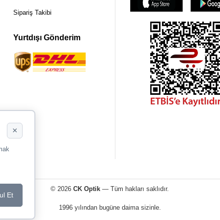
Sipariş Takibi
Yurtdışı Gönderim
×
rmak
© 2026
CK Optik
— Tüm hakları saklıdır.
ul Et
1996 yılından bugüne daima sizinle.