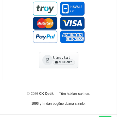
llms.txt
AI READY
© 2026
CK Optik
— Tüm hakları saklıdır.
1996 yılından bugüne daima sizinle.