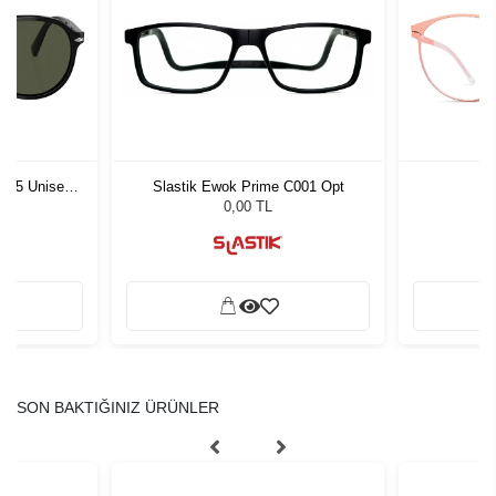
1 55 Unisex
Slastik Ewok Prime C001 Opt
L
ğü
L
0,00 TL
SON BAKTIĞINIZ ÜRÜNLER