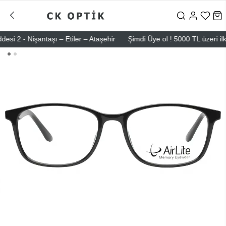
 - Nişantaşı – Etiler – Ataşehir
Şimdi Üye ol ! 5000 TL üzeri ilk al