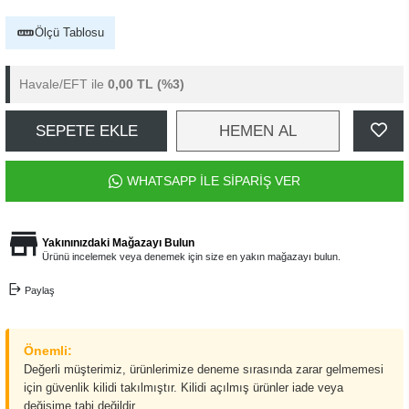
Ölçü Tablosu
Havale/EFT ile
0,00 TL
(%3)
SEPETE EKLE
HEMEN AL
WHATSAPP İLE SİPARİŞ VER
Yakınınızdaki Mağazayı Bulun
Ürünü incelemek veya denemek için size en yakın mağazayı bulun.
Paylaş
Önemli:
Değerli müşterimiz, ürünlerimize deneme sırasında zarar gelmemesi
için güvenlik kilidi takılmıştır. Kilidi açılmış ürünler iade veya
değişime tabi değildir.