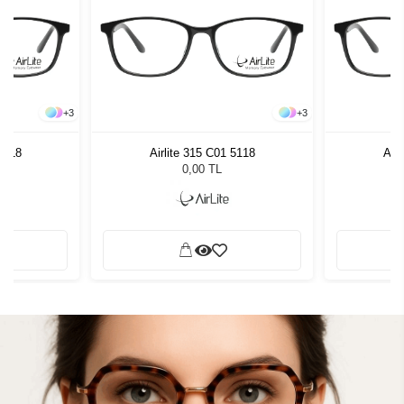
+
3
+
3
 5118
Airlite 315 C01 5118
Airl
0,00 TL