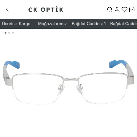
cretsiz Kargo
Mağazalarımız – Bağdat Caddesi 1 - Bağdat Caddesi 2 -