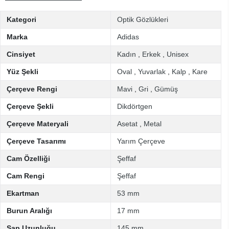
Kategori
Optik Gözlükleri
Marka
Adidas
Cinsiyet
Kadın
,
Erkek
,
Unisex
Yüz Şekli
Oval
,
Yuvarlak
,
Kalp
,
Kare
Çerçeve Rengi
Mavi
,
Gri
,
Gümüş
Çerçeve Şekli
Dikdörtgen
Çerçeve Materyali
Asetat
,
Metal
Çerçeve Tasarımı
Yarım Çerçeve
Cam Özelliği
Şeffaf
Cam Rengi
Şeffaf
Ekartman
53 mm
Burun Aralığı
17 mm
Sap Uzunluğu
145 mm