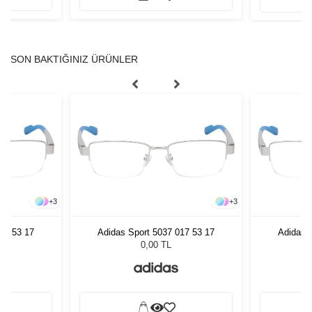
SON BAKTIĞINIZ ÜRÜNLER
+
3
+
3
17 53 17
Adidas Sport 5037 017 53 17
Adidas 
0,00 TL