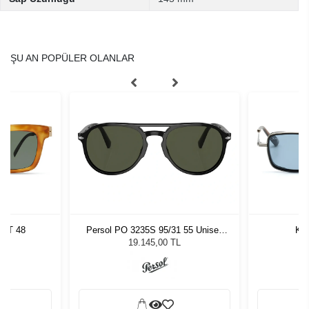
ŞU AN POPÜLER OLANLAR
TRT 48
Persol PO 3235S 95/31 55 Unisex
Kil
Güneş Gözlüğü
L
19.145,00 TL