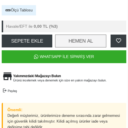
Ölçü Tablosu
Havale/EFT ile
0,00 TL
(%3)
SEPETE EKLE
HEMEN AL
WHATSAPP İLE SİPARİŞ VER
Yakınınızdaki Mağazayı Bulun
Ürünü incelemek veya denemek için size en yakın mağazayı bulun.
Paylaş
Önemli:
Değerli müşterimiz, ürünlerimize deneme sırasında zarar gelmemesi
için güvenlik kilidi takılmıştır. Kilidi açılmış ürünler iade veya
değişime tabi değildir.