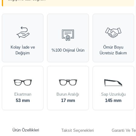
Kolay İade ve
Ömür Boyu
%100 Orijinal Ürün
Değişim
Ücretsiz Bakım
Ekartman
Burun Aralığı
Sap Uzunluğu
53 mm
17 mm
145 mm
Ürün Özellikleri
Taksit Seçenekleri
Garanti Ve Te