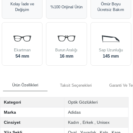
Kolay İade ve
Ömür Boyu
%100 Orijinal Ürün
Değişim
Ücretsiz Bakım
Ekartman
Burun Aralığı
Sap Uzunluğu
54 mm
16 mm
145 mm
Ürün Özellikleri
Taksit Seçenekleri
Garanti Ve Te
Kategori
Optik Gözlükleri
Marka
Adidas
Cinsiyet
Kadın
,
Erkek
,
Unisex
Yüz Şekli
Oval
,
Yuvarlak
,
Kalp
,
Kare