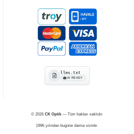
llms.txt
AI READY
© 2026
CK Optik
— Tüm hakları saklıdır.
1996 yılından bugüne daima sizinle.