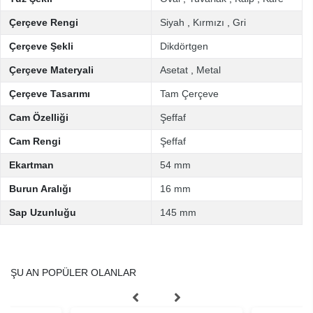
Çerçeve Rengi
Siyah
,
Kırmızı
,
Gri
Çerçeve Şekli
Dikdörtgen
Çerçeve Materyali
Asetat
,
Metal
Çerçeve Tasarımı
Tam Çerçeve
Cam Özelliği
Şeffaf
Cam Rengi
Şeffaf
Ekartman
54 mm
Burun Aralığı
16 mm
Sap Uzunluğu
145 mm
ŞU AN POPÜLER OLANLAR