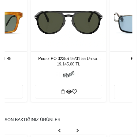
TRT 48
Persol PO 3235S 95/31 55 Unisex
Kil
Güneş Gözlüğü
L
19.145,00 TL
SON BAKTIĞINIZ ÜRÜNLER