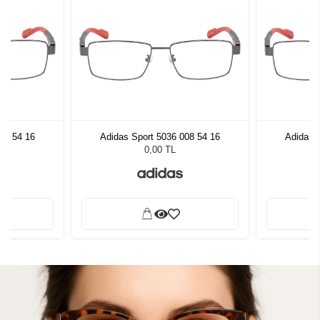
08 54 16
Adidas Sport 5036 008 54 16
Adidas 
0,00 TL