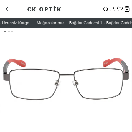
cretsiz Kargo
Mağazalarımız – Bağdat Caddesi 1 - Bağdat Caddesi 2 -