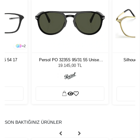
+
2
005 54 17
Persol PO 3235S 95/31 55 Unisex
Silhouet
Güneş Gözlüğü
19.145,00 TL
SON BAKTIĞINIZ ÜRÜNLER