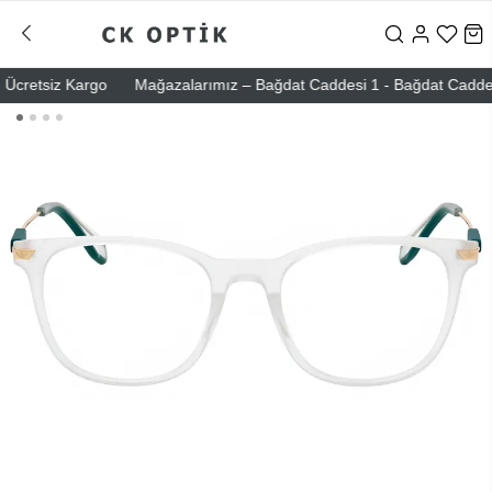
cretsiz Kargo
Mağazalarımız – Bağdat Caddesi 1 - Bağdat Caddesi 2 -