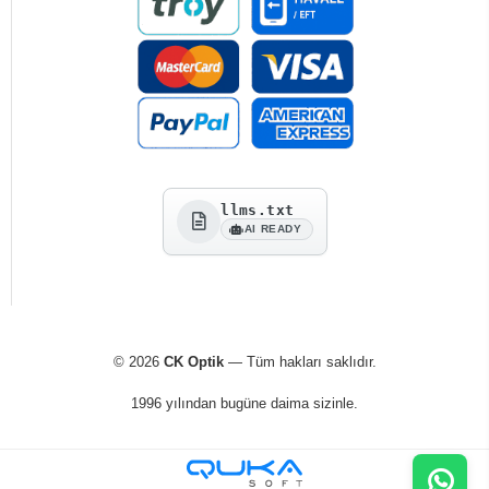
llms.txt
AI READY
© 2026
CK Optik
— Tüm hakları saklıdır.
1996 yılından bugüne daima sizinle.