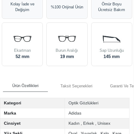
Kolay İade ve
Ömür Boyu
%100 Orijinal Ürün
Değişim
Ücretsiz Bakım
Ekartman
Burun Aralığı
Sap Uzunluğu
52 mm
19 mm
145 mm
Ürün Özellikleri
Taksit Seçenekleri
Garanti Ve Te
Kategori
Optik Gözlükleri
Marka
Adidas
Cinsiyet
Kadın
,
Erkek
,
Unisex
Yüz Şekli
Oval
,
Yuvarlak
,
Kalp
,
Kare