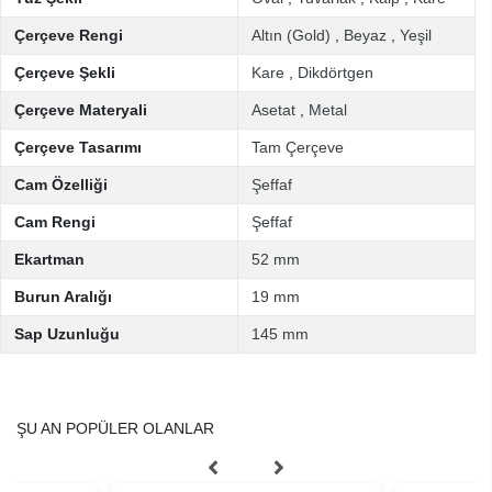
Çerçeve Rengi
Altın (Gold)
,
Beyaz
,
Yeşil
Çerçeve Şekli
Kare
,
Dikdörtgen
Çerçeve Materyali
Asetat
,
Metal
Çerçeve Tasarımı
Tam Çerçeve
Cam Özelliği
Şeffaf
Cam Rengi
Şeffaf
Ekartman
52 mm
Burun Aralığı
19 mm
Sap Uzunluğu
145 mm
ŞU AN POPÜLER OLANLAR