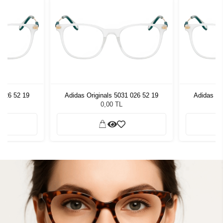
 026 52 19
Adidas Originals 5031 026 52 19
Adidas Or
0,00 TL