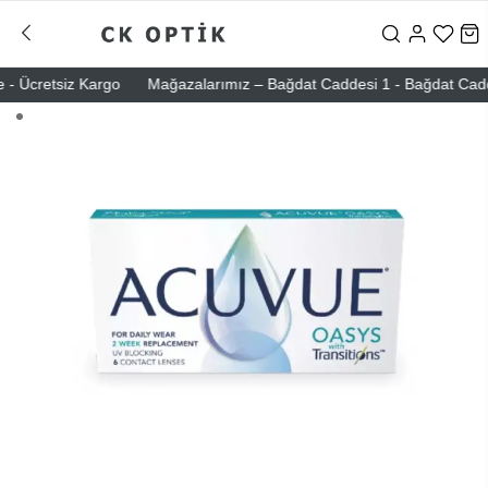
- Ücretsiz Kargo
Mağazalarımız – Bağdat Caddesi 1 - Bağdat Caddesi 