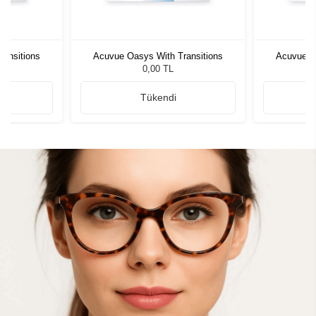
ansitions
Acuvue Oasys With Transitions
Acuvue O
0,00 TL
Tükendi