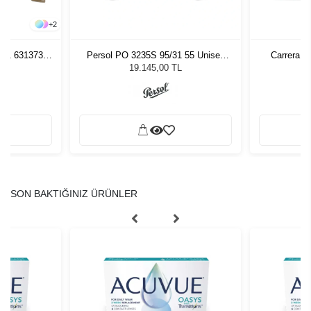
+
2
261 631373
Persol PO 3235S 95/31 55 Unisex
Carrera 3
zlüğü
Güneş Gözlüğü
L
19.145,00 TL
SON BAKTIĞINIZ ÜRÜNLER