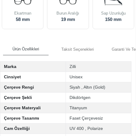
Ekartman
Burun Aralığı
Sap Uzunluğu
58 mm
19 mm
150 mm
Ürün Özellikleri
Taksit Seçenekleri
Garanti Ve Te
Marka
Zilli
Cinsiyet
Unisex
Çerçeve Rengi
Siyah
,
Altın (Gold)
Çerçeve Şekli
Dikdörtgen
Çerçeve Materyali
Titanyum
Çerçeve Tasarımı
Faset Çerçevesiz
Cam Özelliği
UV 400
,
Polarize