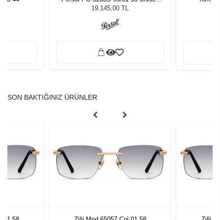
Güneş Gözlüğü
19.145,00 TL
SON BAKTIĞINIZ ÜRÜNLER
l 01 58
Zilli Mod 65057 Col 01 58
Zilli 