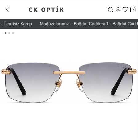
Ücretsiz Kargo
Mağazalarımız – Bağdat Caddesi 1 - Bağdat Caddesi 2 