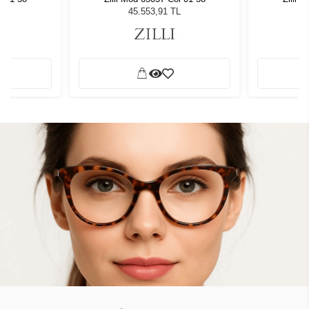
L
45.553,91 TL