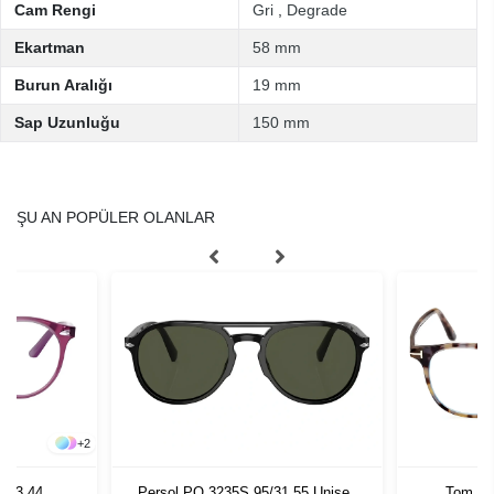
Cam Rengi
Gri
,
Degrade
Ekartman
58 mm
Burun Aralığı
19 mm
Sap Uzunluğu
150 mm
ŞU AN POPÜLER OLANLAR
+
2
813 44
Persol PO 3235S 95/31 55 Unisex
Tom Fo