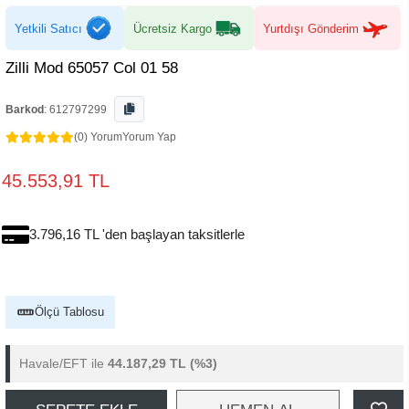
Yetkili Satıcı
Ücretsiz Kargo
Yurtdışı Gönderim
Zilli Mod 65057 Col 01 58
Barkod
:
612797299
(0) Yorum
Yorum Yap
45.553,91 TL
3.796,16 TL 'den başlayan taksitlerle
Ölçü Tablosu
Havale/EFT ile
44.187,29 TL
(%3)