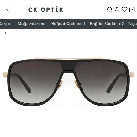
go
Mağazalarımız – Bağdat Caddesi 1 - Bağdat Caddesi 2 - Nişantaşı