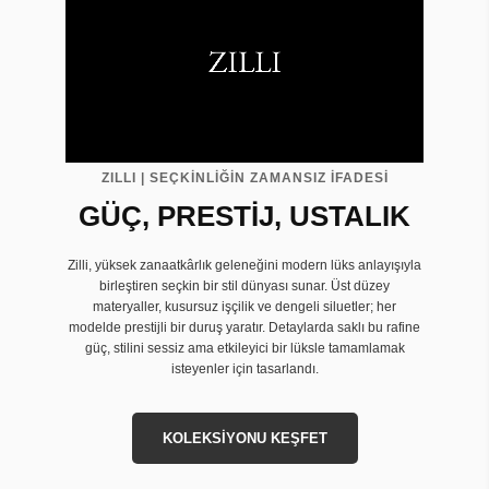
ZILLI | SEÇKİNLİĞİN ZAMANSIZ İFADESİ
GÜÇ, PRESTİJ, USTALIK
Zilli, yüksek zanaatkârlık geleneğini modern lüks anlayışıyla
birleştiren seçkin bir stil dünyası sunar. Üst düzey
materyaller, kusursuz işçilik ve dengeli siluetler; her
modelde prestijli bir duruş yaratır. Detaylarda saklı bu rafine
güç, stilini sessiz ama etkileyici bir lüksle tamamlamak
isteyenler için tasarlandı.
KOLEKSİYONU KEŞFET