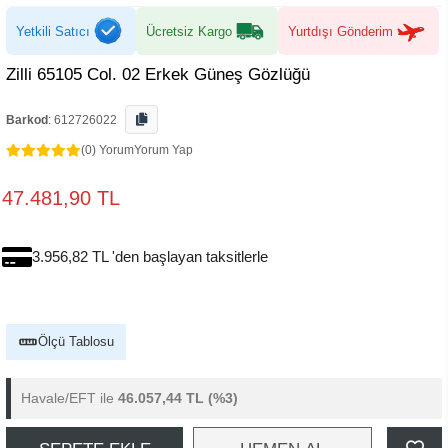
Yetkili Satıcı
Ücretsiz Kargo
Yurtdışı Gönderim
Zilli 65105 Col. 02 Erkek Güneş Gözlüğü
Barkod
:
612726022
(0) Yorum
Yorum Yap
47.481,90 TL
3.956,82 TL 'den başlayan taksitlerle
Ölçü Tablosu
Havale/EFT ile
46.057,44 TL
(%3)