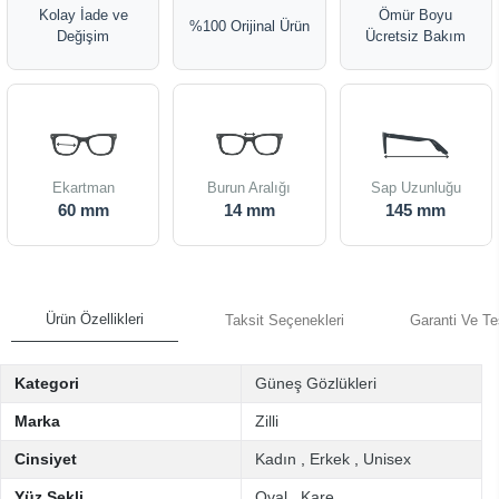
Kolay İade ve
Ömür Boyu
%100 Orijinal Ürün
Değişim
Ücretsiz Bakım
Ekartman
Burun Aralığı
Sap Uzunluğu
60 mm
14 mm
145 mm
Ürün Özellikleri
Taksit Seçenekleri
Garanti Ve Te
Kategori
Güneş Gözlükleri
Marka
Zilli
Cinsiyet
Kadın
,
Erkek
,
Unisex
Yüz Şekli
Oval
,
Kare