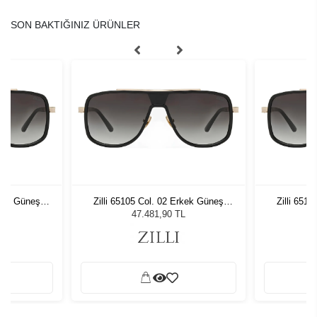
SON BAKTIĞINIZ ÜRÜNLER
rkek Güneş
Zilli 65105 Col. 02 Erkek Güneş
Zilli 651
Gözlüğü
L
47.481,90 TL