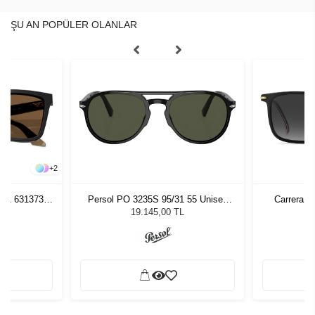
ŞU AN POPÜLER OLANLAR
+
2
261 631373
Persol PO 3235S 95/31 55 Unisex
Carrera 3
zlüğü
Güneş Gözlüğü
L
19.145,00 TL