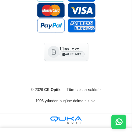
llms.txt
AI READY
© 2026
CK Optik
— Tüm hakları saklıdır.
1996 yılından bugüne daima sizinle.