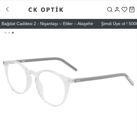
at Caddesi 2 - Nişantaşı – Etiler – Ataşehir
Şimdi Üye ol ! 5000 TL