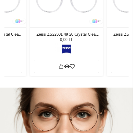
+
3
+
3
ystal Clear
Zeiss ZS22501 49 20 Crystal Clear
Zeiss ZS22
970
0,00 TL