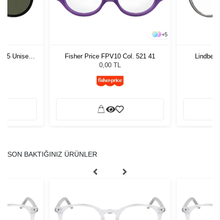
+
5
1 55 Unisex
Fisher Price FPV10 Col. 521 41
Lindberg
ğü
L
0,00 TL
SON BAKTIĞINIZ ÜRÜNLER