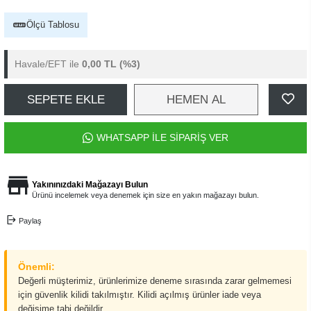
Ölçü Tablosu
Havale/EFT ile
0,00 TL
(%3)
SEPETE EKLE
HEMEN AL
WHATSAPP İLE SİPARİŞ VER
Yakınınızdaki Mağazayı Bulun
Ürünü incelemek veya denemek için size en yakın mağazayı bulun.
Paylaş
Önemli:
Değerli müşterimiz, ürünlerimize deneme sırasında zarar gelmemesi
için güvenlik kilidi takılmıştır. Kilidi açılmış ürünler iade veya
değişime tabi değildir.