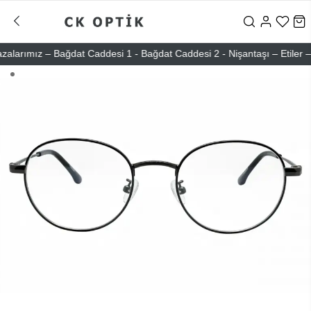
rımız – Bağdat Caddesi 1 - Bağdat Caddesi 2 - Nişantaşı – Etiler – At