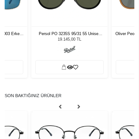
54003 Erkek
Persol PO 3235S 95/31 55 Unisex
Oliver Peop
ğü
Güneş Gözlüğü
Unis
L
19.145,00 TL
SON BAKTIĞINIZ ÜRÜNLER