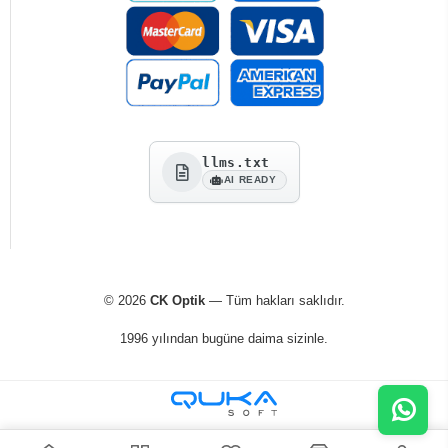
llms.txt
AI READY
© 2026
CK Optik
— Tüm hakları saklıdır.
1996 yılından bugüne daima sizinle.