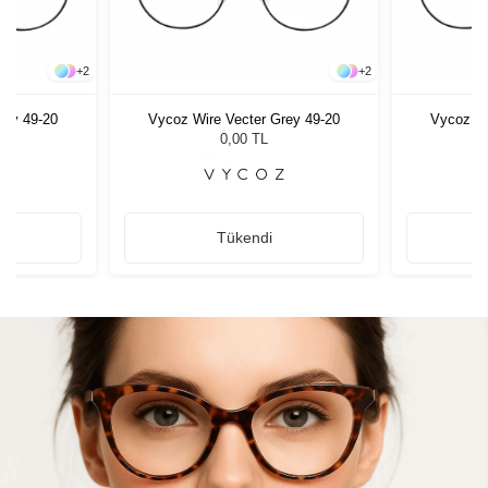
+
2
+
2
rey 49-20
Vycoz Wire Vecter Grey 49-20
Vycoz Wi
0,00 TL
Tükendi