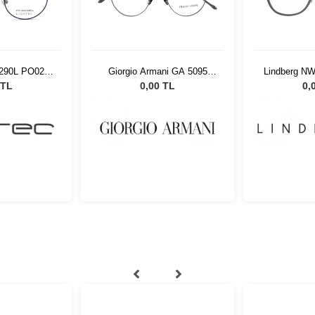
0290L PO02
Giorgio Armani GA 5095
Lindberg N
0
3010 49
 TL
0,00 TL
0,