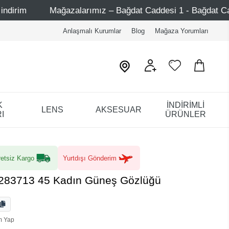
zalarımız – Bağdat Caddesi 1 - Bağdat Caddesi 2 - Nişantaş
Anlaşmalı Kurumlar
Blog
Mağaza Yorumları
K
İNDİRİMLİ
LENS
AKSESUAR
I
ÜRÜNLER
etsiz Kargo
Yurtdışı Gönderim
283713 45 Kadın Güneş Gözlüğü
m Yap