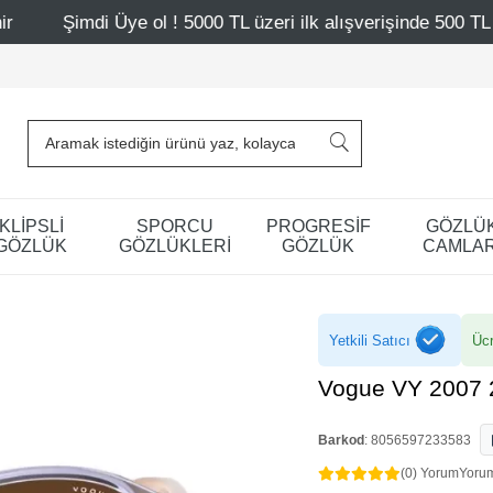
ol ! 5000 TL üzeri ilk alışverişinde 500 TL indirim
Mağa
KLİPSLİ
SPORCU
PROGRESİF
GÖZLÜ
GÖZLÜK
GÖZLÜKLERİ
GÖZLÜK
CAMLAR
Yetkili Satıcı
Ücr
Vogue VY 2007 
Barkod
:
8056597233583
(0) Yorum
Yoru