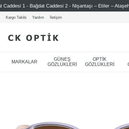
at Caddesi 2 - Nişantaşı – Etiler – Ataşehir
Şimdi Üye 
Kargo Takibi
Yardım
İletişim
GÜNEŞ
OPTİK
MARKALAR
GÖZLÜKLERİ
GÖZLÜKLERİ