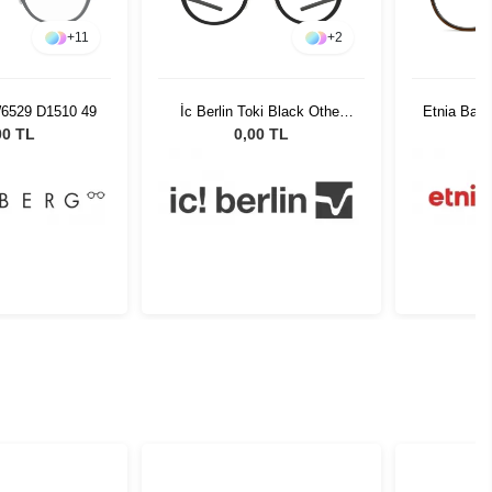
+
11
+
2
W6529 D1510 49
İc Berlin Toki Black Other
Etnia Bar
Smoke
00 TL
0,00 TL