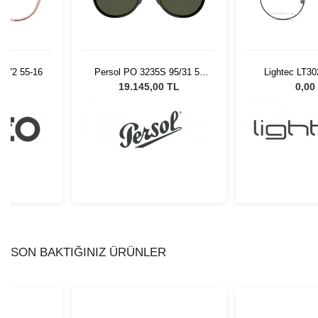
 072 55-16
Persol PO 3235S 95/31 55
Lightec LT3
Unisex Güneş Gözlüğü
472
L
19.145,00 TL
0,00
SON BAKTIĞINIZ ÜRÜNLER