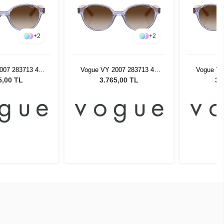
+
2
+
2
007 283713 45
Vogue VY 2007 283713 45
Vogue VY
neş Gözlüğü
Kadın Güneş Gözlüğü
Kadın 
5,00 TL
3.765,00 TL
3.