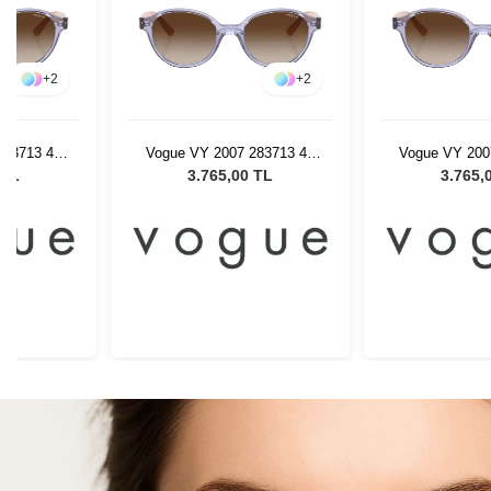
+
2
+
2
283713 45
Vogue VY 2007 283713 45
Vogue VY 200
Gözlüğü
Kadın Güneş Gözlüğü
Kadın Güne
 TL
3.765,00 TL
3.765,