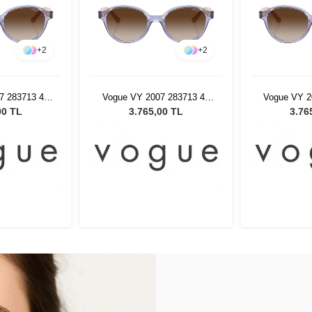
+
2
+
2
7 283713 45
Vogue VY 2007 283713 45
Vogue VY 2
ş Gözlüğü
Kadın Güneş Gözlüğü
Kadın Gü
00 TL
3.765,00 TL
3.76