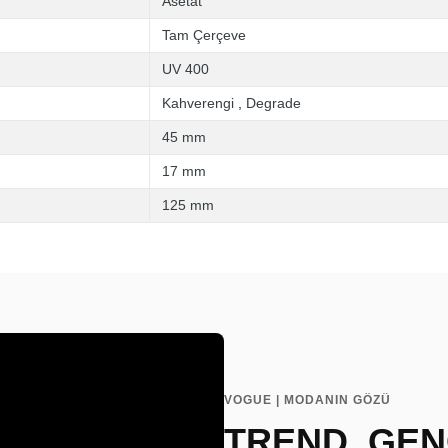
Asetat
Tam Çerçeve
UV 400
Kahverengi
,
Degrade
45 mm
17 mm
125 mm
VOGUE | MODANIN GÖZÜ
TREND, GEN