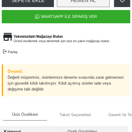
SEPETE EKLE
HEMEN AL
WHATSAPP İLE SİPARİŞ VER
Yakınınızdaki Mağazayı Bulun
Ürünü incelemek veya denemek için size en yakın mağazayı bulun.
Paylaş
Önemli:
Değerli müşterimiz, ürünlerimize deneme sırasında zarar gelmemesi
için güvenlik kilidi takılmıştır. Kilidi açılmış ürünler iade veya
değişime tabi değildir.
Ürün Özellikleri
Taksit Seçenekleri
Garanti Ve Te
Kategori
Optik Gözlükleri