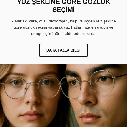
YÜZ ŞEKLİNE GÖRE GÖZLÜK
SEÇİMİ
Yuvarlak, kare, oval, dikdörtgen, kalp ve üçgen yüz şekline
göre gözlük seçimi yaparak yüz hatlarınıza en uygun ve
dengeli görünümü elde edebilirsiniz.
DAHA FAZLA BILGI