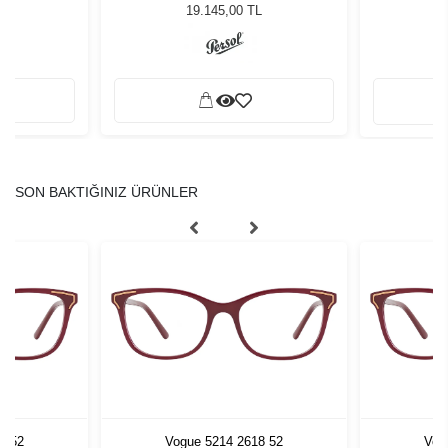
ğü
Güneş Gözlüğü
L
19.145,00 TL
SON BAKTIĞINIZ ÜRÜNLER
8 52
Vogue 5214 2618 52
Vog