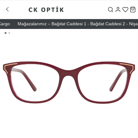
rgo
Mağazalarımız – Bağdat Caddesi 1 - Bağdat Caddesi 2 - Nişantaşı