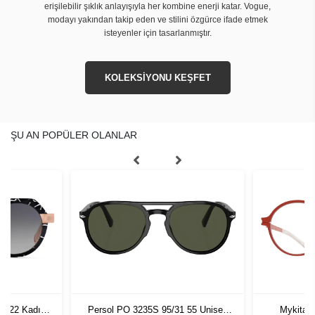
erişilebilir şıklık anlayışıyla her kombine enerji katar. Vogue,
modayı yakından takip eden ve stilini özgürce ifade etmek
isteyenler için tasarlanmıştır.
KOLEKSİYONU KEŞFET
ŞU AN POPÜLER OLANLAR
 5022 Kadın
Persol PO 3235S 95/31 55 Unisex
Mykita 