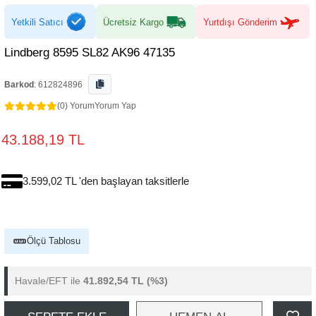
Yetkili Satıcı
Ücretsiz Kargo
Yurtdışı Gönderim
Lindberg 8595 SL82 AK96 47135
Barkod
:
612824896
(0) Yorum
Yorum Yap
43.188,19 TL
3.599,02 TL 'den başlayan taksitlerle
Ölçü Tablosu
Havale/EFT ile
41.892,54 TL
(%3)