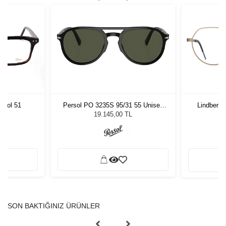
Persol PO 3235S 95/31 55 Unisex
Lindberg 
 Col 51
Güneş Gözlüğü
19.145,00 TL
SON BAKTIĞINIZ ÜRÜNLER