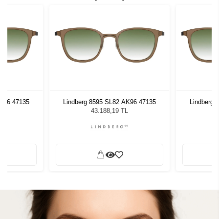
AK96 47135
Lindberg 8595 SL82 AK96 47135
Lindberg 
L
43.188,19 TL