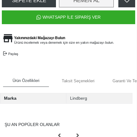
SEPETE EKLE
HEMEN AL
WHATSAPP İLE SİPARİŞ VER
Yakınınızdaki Mağazayı Bulun
Ürünü incelemek veya denemek için size en yakın mağazayı bulun.
Paylaş
Ürün Özellikleri
Taksit Seçenekleri
Garanti Ve Te
Marka
Lindberg
ŞU AN POPÜLER OLANLAR