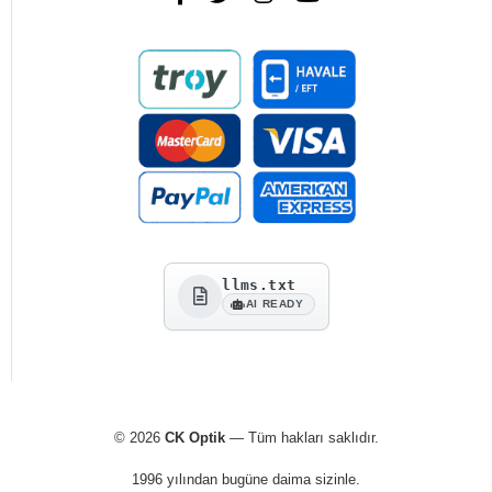
llms.txt
AI READY
© 2026
CK Optik
— Tüm hakları saklıdır.
1996 yılından bugüne daima sizinle.