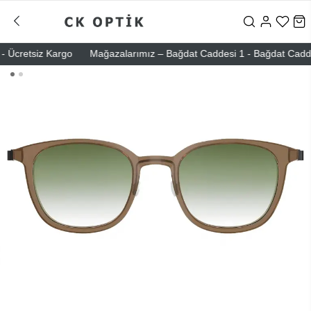
Ücretsiz Kargo
Mağazalarımız – Bağdat Caddesi 1 - Bağdat Caddesi 2 