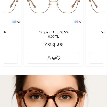
+
2
+
2
8 50
Vogue 4094 5138 50
Vog
0,00 TL