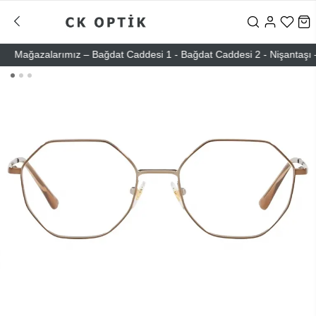
Mağazalarımız – Bağdat Caddesi 1 - Bağdat Caddesi 2 - Nişantaşı – Eti