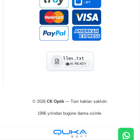
llms.txt
AI READY
© 2026
CK Optik
— Tüm hakları saklıdır.
1996 yılından bugüne daima sizinle.