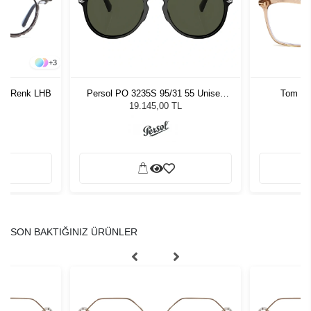
+
3
117 Renk LHB
Persol PO 3235S 95/31 55 Unisex
Tom Fo
Güneş Gözlüğü
19.145,00 TL
SON BAKTIĞINIZ ÜRÜNLER