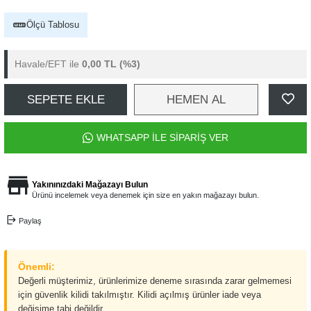
Ölçü Tablosu
Havale/EFT ile
0,00 TL
(%3)
SEPETE EKLE
HEMEN AL
WHATSAPP İLE SİPARİŞ VER
Yakınınızdaki Mağazayı Bulun
Ürünü incelemek veya denemek için size en yakın mağazayı bulun.
Paylaş
Önemli:
Değerli müşterimiz, ürünlerimize deneme sırasında zarar gelmemesi
için güvenlik kilidi takılmıştır. Kilidi açılmış ürünler iade veya
değişime tabi değildir.