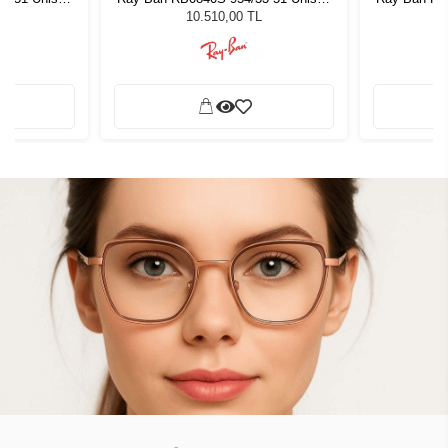
ğü
Güneş Gözlüğü
G
L
10.510,00 TL