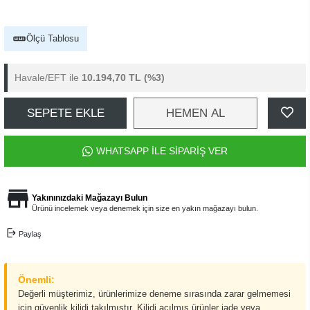
Ölçü Tablosu
Havale/EFT ile
10.194,70 TL
(%3)
SEPETE EKLE
HEMEN AL
WHATSAPP İLE SİPARİŞ VER
Yakınınızdaki Mağazayı Bulun
Ürünü incelemek veya denemek için size en yakın mağazayı bulun.
Paylaş
Önemli:
Değerli müşterimiz, ürünlerimize deneme sırasında zarar gelmemesi
için güvenlik kilidi takılmıştır. Kilidi açılmış ürünler iade veya