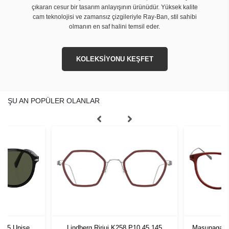
çıkaran cesur bir tasarım anlayışının ürünüdür. Yüksek kalite
cam teknolojisi ve zamansız çizgileriyle Ray-Ban, stil sahibi
olmanın en saf halini temsil eder.
KOLEKSİYONU KEŞFET
ŞU AN POPÜLER OLANLAR
1 55 Unisex
Lindberg Ririui K258 P10 45 145
Masunaga O