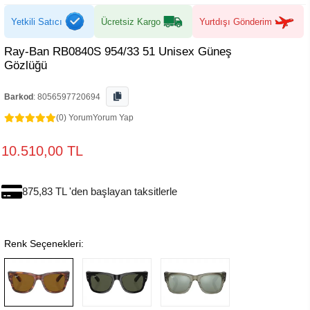
Yetkili Satıcı
Ücretsiz Kargo
Yurtdışı Gönderim
Ray-Ban RB0840S 954/33 51 Unisex Güneş
Gözlüğü
Barkod
:
8056597720694
(0) Yorum
Yorum Yap
10.510,00 TL
875,83 TL 'den başlayan taksitlerle
Renk Seçenekleri: