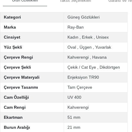
Ürün Özellikleri
Taksit Seçenekleri
Garanti Ve Te
Kategori
Güneş Gözlükleri
Marka
Ray-Ban
Cinsiyet
Kadın
,
Erkek
,
Unisex
Yüz Şekli
Oval
,
Üçgen
,
Yuvarlak
Çerçeve Rengi
Kahverengi
,
Havana
Çerçeve Şekli
Çekik / Cat Eye
,
Dikdörtgen
Çerçeve Materyali
Enjeksiyon TR90
Çerçeve Tasarımı
Tam Çerçeve
Cam Özelliği
UV 400
Cam Rengi
Kahverengi
Ekartman
51 mm
Burun Aralığı
21 mm