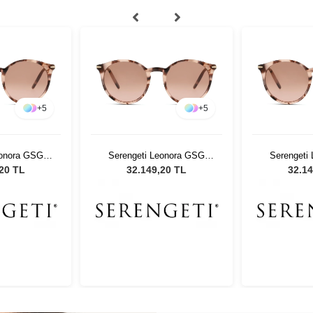
+
5
+
5
eonora GSG
Serengeti Leonora GSG
Serengeti
neş Gözlüğü
8839 Kadın Güneş Gözlüğü
8839 Kadın
,20 TL
32.149,20 TL
32.14