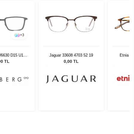
+
3
W6630 D15 U16
Jaguar 33608 4703 52 19
Etnia Ba
2 802
00 TL
0,00 TL