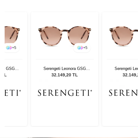
+
5
+
5
nora GSG
Serengeti Leonora GSG
Serengeti L
ş Gözlüğü
8839 Kadın Güneş Gözlüğü
8839 Kadın Gü
0 TL
32.149,20 TL
32.149