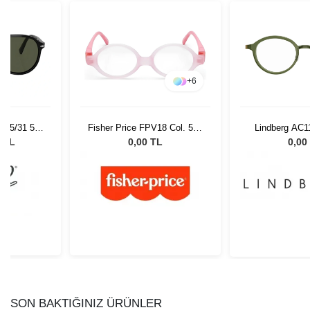
+
6
 95/31 55
Fisher Price FPV18 Col. 522
Lindberg AC1
Gözlüğü
41
13
0 TL
0,00 TL
0,00
SON BAKTIĞINIZ ÜRÜNLER