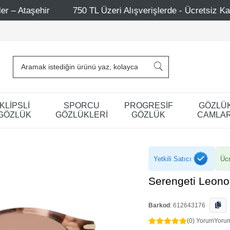
750 TL Üzeri Alışverişlerde - Ücretsiz Kargo
Mağazala
KLİPSLİ
SPORCU
PROGRESİF
GÖZLÜ
GÖZLÜK
GÖZLÜKLERİ
GÖZLÜK
CAMLAR
Yetkili Satıcı
Ücr
Serengeti Leon
Barkod
:
612643176
(0) Yorum
Yoru