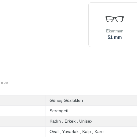
Ekartman
51 mm
mlar
Güneş Gözlükleri
Serengeti
Kadın
,
Erkek
,
Unisex
Oval
,
Yuvarlak
,
Kalp
,
Kare