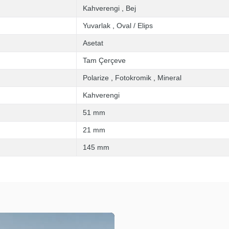
Kahverengi
,
Bej
Yuvarlak
,
Oval / Elips
Asetat
Tam Çerçeve
Polarize
,
Fotokromik
,
Mineral
Kahverengi
51 mm
21 mm
145 mm