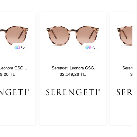
+
5
+
5
 Leonora GSG
Serengeti Leonora GSG
Serenge
 Güneş Gözlüğü
8839 Kadın Güneş Gözlüğü
8839 Kad
9,20 TL
32.149,20 TL
32.