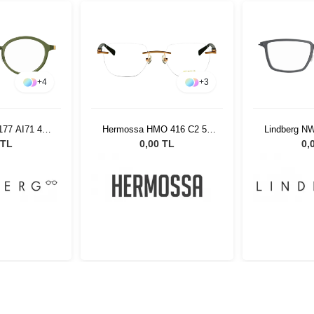
+
4
+
3
177 AI71 49
Hermossa HMO 416 C2 54
Lindberg N
5
19
5
 TL
0,00 TL
0,