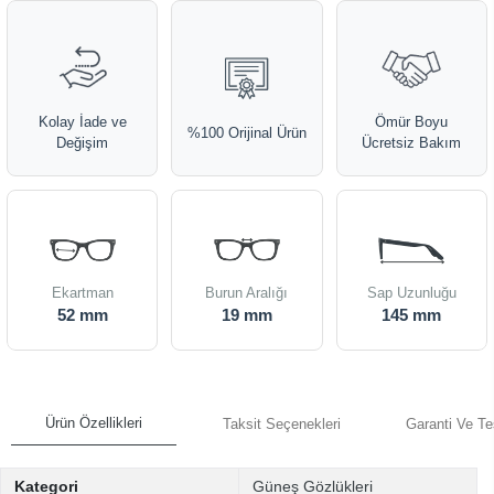
Kolay İade ve
Ömür Boyu
%100 Orijinal Ürün
Değişim
Ücretsiz Bakım
Ekartman
Burun Aralığı
Sap Uzunluğu
52 mm
19 mm
145 mm
Ürün Özellikleri
Taksit Seçenekleri
Garanti Ve Te
Kategori
Güneş Gözlükleri