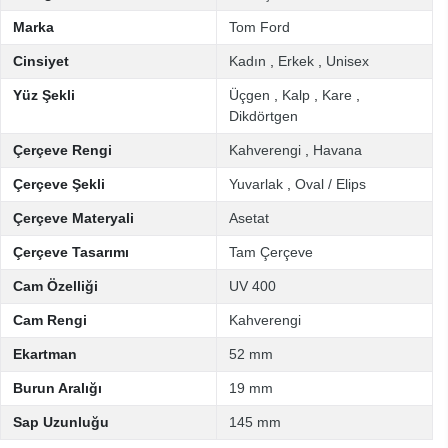
Marka
Tom Ford
Cinsiyet
Kadın
,
Erkek
,
Unisex
Yüz Şekli
Üçgen
,
Kalp
,
Kare
,
Dikdörtgen
Çerçeve Rengi
Kahverengi
,
Havana
Çerçeve Şekli
Yuvarlak
,
Oval / Elips
Çerçeve Materyali
Asetat
Çerçeve Tasarımı
Tam Çerçeve
Cam Özelliği
UV 400
Cam Rengi
Kahverengi
Ekartman
52 mm
Burun Aralığı
19 mm
Sap Uzunluğu
145 mm