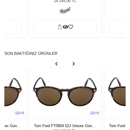
19.145,00 TL
SON BAKTIĞINIZ ÜRÜNLER
+
3
+
3
nisex Güneş
Tom Ford FT0904 52J Unisex Güneş
Tom Ford F