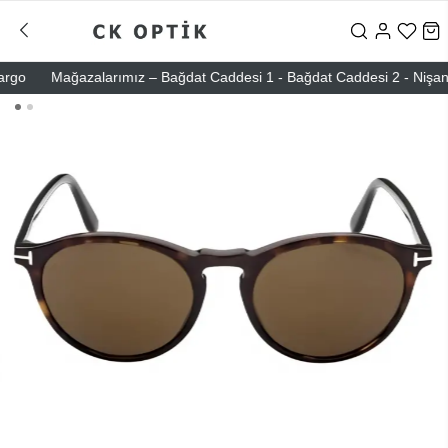
o
Mağazalarımız – Bağdat Caddesi 1 - Bağdat Caddesi 2 - Nişantaşı 