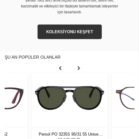
yaratır. Göz alıcı ama ölçülü bu tasarım dili, stilini net,
karizmatik ve etkileyici bir ifadeyle tamamlamak isteyenler
için tasarlandı.
KOLEKSİYONU KEŞFET
ŞU AN POPÜLER OLANLAR
2 52
Persol PO 3235S 95/31 55 Unisex
Vy
Güneş Gözlüğü