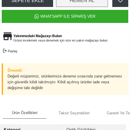
SEPETE EKLE
HEMEN AL
WHATSAPP İLE SİPARİŞ VER
Yakınınızdaki Mağazayı Bulun
Ürünü incelemek veya denemek için size en yakın mağazayı bulun.
Paylaş
Önemli:
Değerli müşterimiz, ürünlerimize deneme sırasında zarar gelmemesi
için güvenlik kilidi takılmıştır. Kilidi açılmış ürünler iade veya
değişime tabi değildir.
Ürün Özellikleri
Taksit Seçenekleri
Garanti Ve Te
Kategori
Optik Gözlükleri