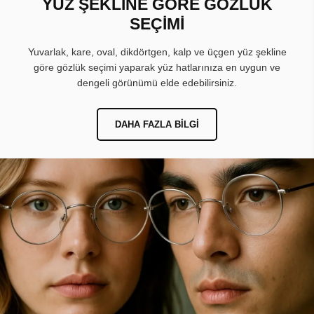
YÜZ ŞEKLİNE GÖRE GÖZLÜK
SEÇİMİ
Yuvarlak, kare, oval, dikdörtgen, kalp ve üçgen yüz şekline
göre gözlük seçimi yaparak yüz hatlarınıza en uygun ve
dengeli görünümü elde edebilirsiniz.
DAHA FAZLA BILGI