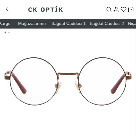
rgo
Mağazalarımız – Bağdat Caddesi 1 - Bağdat Caddesi 2 - Nişantaşı