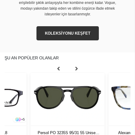
erişilebilir şıklık anlayışıyla her kombine enerji katar. Vogue,
modayı yakından takip eden ve stilini özgürce ifade etmek
isteyenler için tasarlanmıştır.
KOLEKSİYONU KEŞFET
ŞU AN POPÜLER OLANLAR
+
5
 4818
Persol PO 3235S 95/31 55 Unisex
Alexande