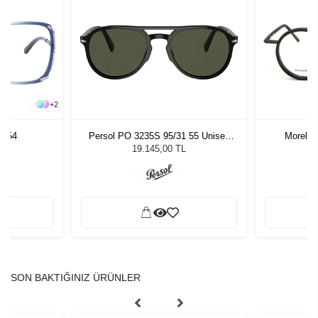
+
2
7 54
Persol PO 3235S 95/31 55 Unisex
Morel 
Güneş Gözlüğü
19.145,00 TL
SON BAKTIĞINIZ ÜRÜNLER