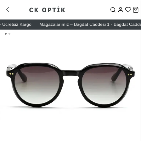
cretsiz Kargo
Mağazalarımız – Bağdat Caddesi 1 - Bağdat Caddesi 2 -