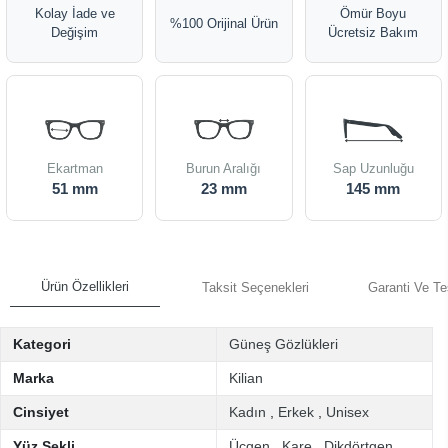
Kolay İade ve
Ömür Boyu
%100 Orijinal Ürün
Değişim
Ücretsiz Bakım
Ekartman
Burun Aralığı
Sap Uzunluğu
51 mm
23 mm
145 mm
Ürün Özellikleri
Taksit Seçenekleri
Garanti Ve Te
Kategori
Güneş Gözlükleri
Marka
Kilian
Cinsiyet
Kadın
,
Erkek
,
Unisex
Yüz Şekli
Üçgen
,
Kare
,
Dikdörtgen