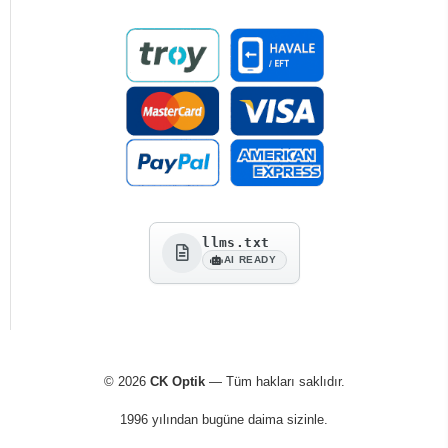
llms.txt
AI READY
© 2026
CK Optik
— Tüm hakları saklıdır.
1996 yılından bugüne daima sizinle.