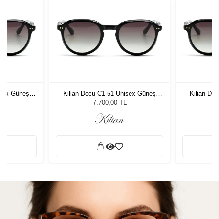
isex Güneş
Kilian Docu C1 51 Unisex Güneş
Kilian Do
Gözlüğü
7.700,00 TL