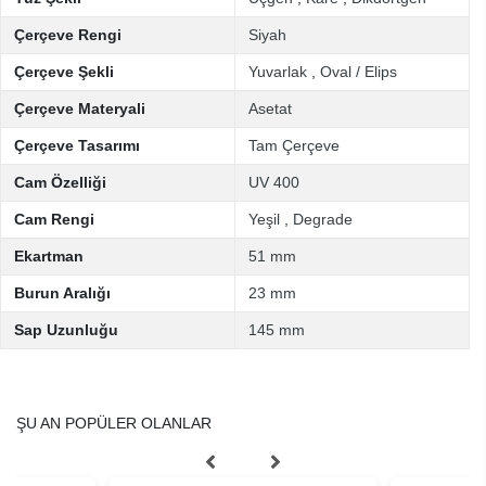
Çerçeve Rengi
Siyah
Çerçeve Şekli
Yuvarlak
,
Oval / Elips
Çerçeve Materyali
Asetat
Çerçeve Tasarımı
Tam Çerçeve
Cam Özelliği
UV 400
Cam Rengi
Yeşil
,
Degrade
Ekartman
51 mm
Burun Aralığı
23 mm
Sap Uzunluğu
145 mm
ŞU AN POPÜLER OLANLAR