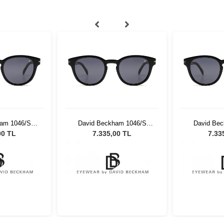
am 1046/S
David Beckham 1046/S
David Be
isex Güneş
807IR 50 Unisex Güneş
807IR 50 
00 TL
7.335,00 TL
7.33
üğü
Gözlüğü
Gö