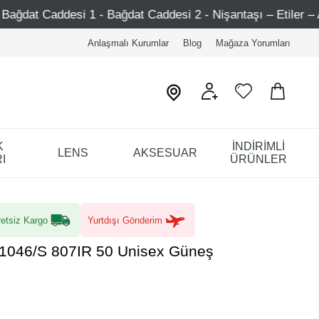
 Caddesi 2 - Nişantaşı – Etiler – Ataşehir
Şimdi Üye o
Anlaşmalı Kurumlar
Blog
Mağaza Yorumları
K
İNDİRİMLİ
LENS
AKSESUAR
I
ÜRÜNLER
etsiz Kargo
Yurtdışı Gönderim
1046/S 807IR 50 Unisex Güneş