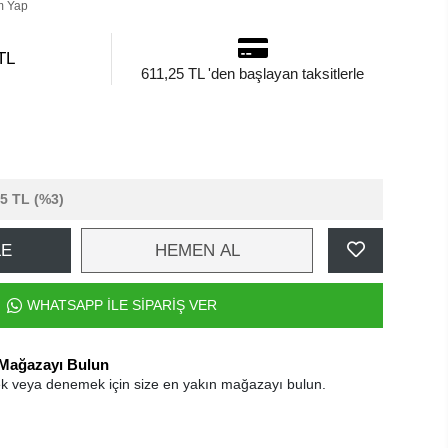
m Yap
TL
611,25 TL 'den başlayan taksitlerle
95 TL
(%3)
LE
HEMEN AL
WHATSAPP İLE SİPARİŞ VER
 Mağazayı Bulun
k veya denemek için size en yakın mağazayı bulun.