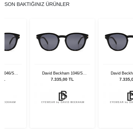
SON BAKTIĞINIZ ÜRÜNLER
 1046/S
David Beckham 1046/S
David Beckh
ex Güneş
807IR 50 Unisex Güneş
807IR 50 Un
 TL
7.335,00 TL
7.335,
ü
Gözlüğü
Gözl