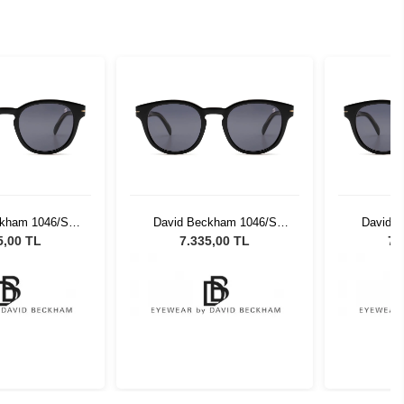
ckham 1046/S
David Beckham 1046/S
David 
Unisex Güneş
807IR 50 Unisex Güneş
807IR 5
5,00 TL
7.335,00 TL
7.
zlüğü
Gözlüğü