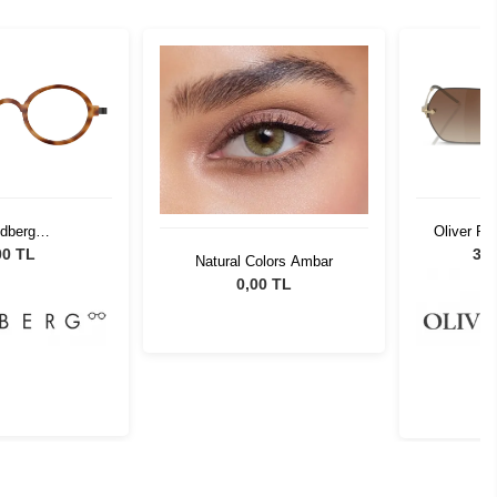
ndberg
Oliver P
1.AB76.44135
00 TL
38.
Natural Colors Ambar
0,00 TL