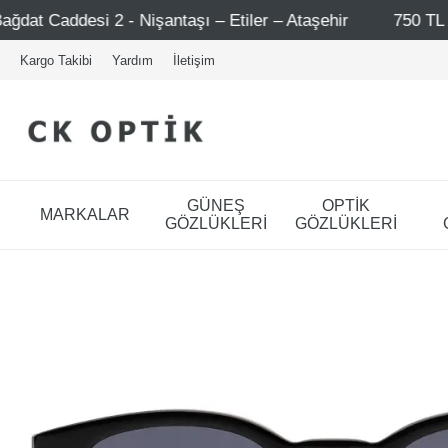
ı – Etiler – Ataşehir
750 TL Üzeri Alışverişlerde - Üc
Kargo Takibi
Yardım
İletişim
GÜNEŞ
OPTİK
MARKALAR
GÖZLÜKLERİ
GÖZLÜKLERİ