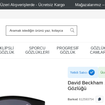
retsiz Kargo
Mağazalarımız – Bağdat Caddesi 1 - Bağdat
KLİPSLİ
SPORCU
PROGRESİF
GÖZLÜ
GÖZLÜK
GÖZLÜKLERİ
GÖZLÜK
CAMLAR
Yetkili Satıcı
Ücr
David Beckham 
Gözlüğü
Barkod
:
612593754