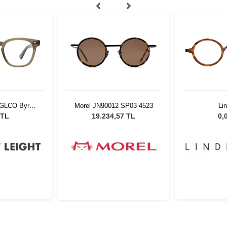
t GLCO Byrne
Morel JN90012 SP03 4523
Li
lio
LDO.AC101
 TL
19.234,57 TL
0,