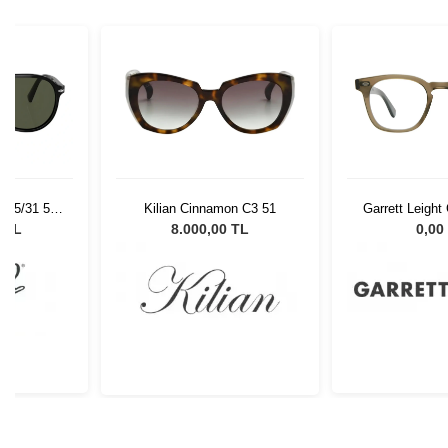
 95/31 55
Kilian Cinnamon C3 51
Garrett Leigh
Gözlüğü
46 O
0 TL
8.000,00 TL
0,00