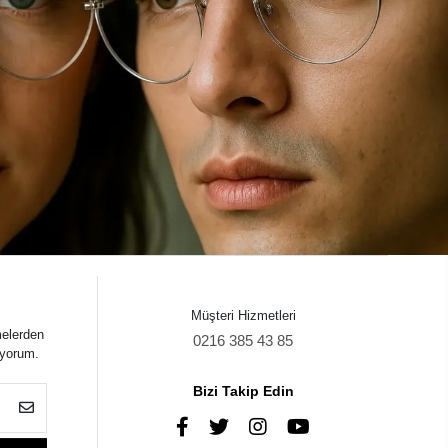
Müşteri Hizmetleri
melerden
0216 385 43 85
iyorum.
Bizi Takip Edin