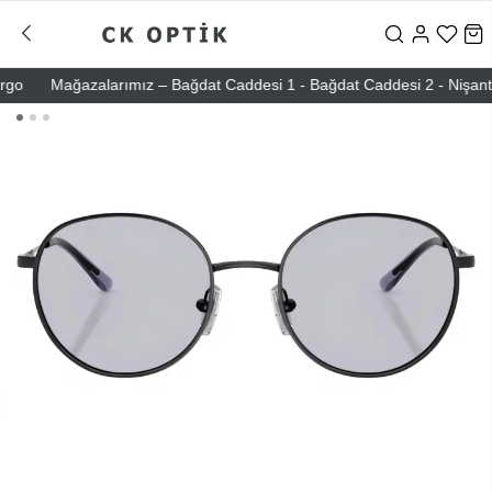
Mağazalarımız – Bağdat Caddesi 1 - Bağdat Caddesi 2 - Nişantaşı –