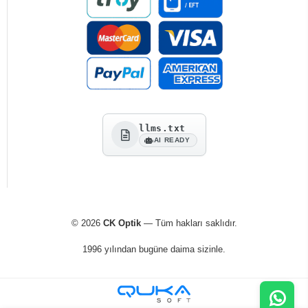
llms.txt
AI READY
© 2026
CK Optik
— Tüm hakları saklıdır.
1996 yılından bugüne daima sizinle.