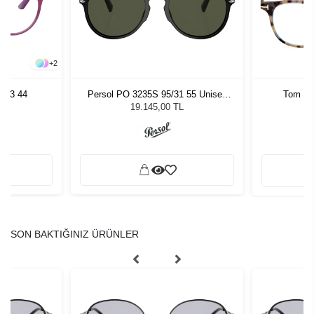
+
2
813 44
Persol PO 3235S 95/31 55 Unisex
Tom Fo
Güneş Gözlüğü
19.145,00 TL
SON BAKTIĞINIZ ÜRÜNLER