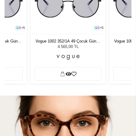
+
5
+
5
Çocuk Güneş
Vogue 1002 352/1A 49 Çocuk Güneş
Vogue 1002
Gözlüğü
4.565,00 TL