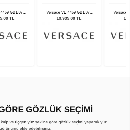
 4469 GB1/87 -
Versace VE 4469 GB1/87 -
Versace 
Güneş Gözlüğü
54 Kadın Güneş Gözlüğü
54 Kadı
5,00 TL
19.935,00 TL
19.
 GÖRE GÖZLÜK SEÇİMİ
, kalp ve üçgen yüz şekline göre gözlük seçimi yaparak yüz
görünümü elde edebilirsiniz.