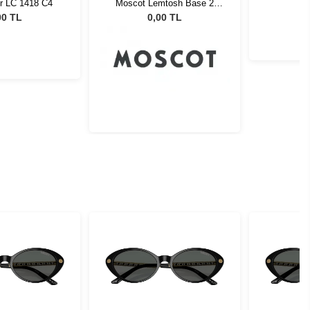
r LC 1418 C4
Moscot Lemtosh Base 2
C
Sun 49 Tortoise Ny Rose
00 TL
0,00 TL