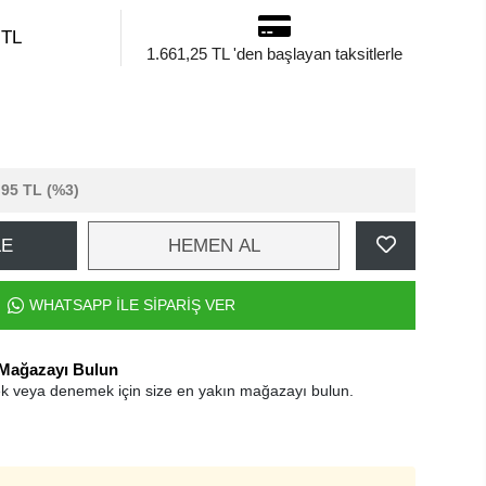
 TL
1.661,25 TL 'den başlayan taksitlerle
,95 TL
(%3)
LE
HEMEN AL
WHATSAPP İLE SİPARİŞ VER
 Mağazayı Bulun
k veya denemek için size en yakın mağazayı bulun.