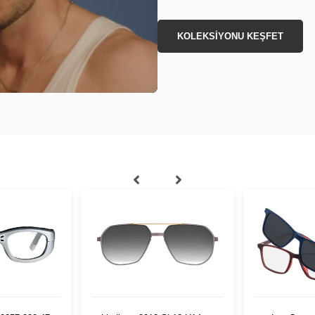
KOLEKSİYONU KEŞFET