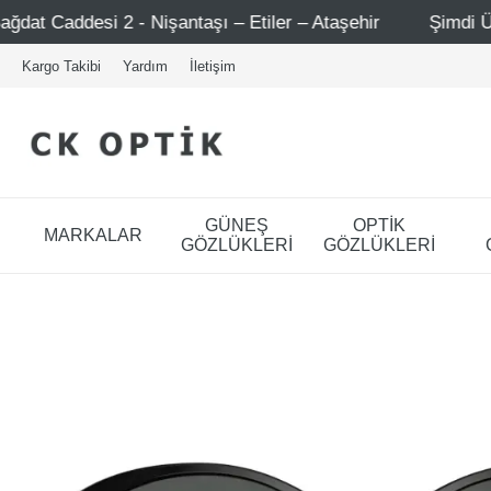
işantaşı – Etiler – Ataşehir
Şimdi Üye ol ! 5000 TL üze
Kargo Takibi
Yardım
İletişim
GÜNEŞ
OPTİK
MARKALAR
GÖZLÜKLERİ
GÖZLÜKLERİ