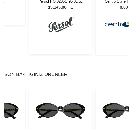
LUE
Persol PO 3235S 95/31 55
Centro Style 
Unisex Güneş Gözlüğü
L
19.145,00 TL
0,00
SON BAKTIĞINIZ ÜRÜNLER