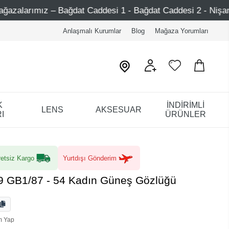
dat Caddesi 1 - Bağdat Caddesi 2 - Nişantaşı – Etiler – Ata
Anlaşmalı Kurumlar
Blog
Mağaza Yorumları
K
İNDİRİMLİ
LENS
AKSESUAR
I
ÜRÜNLER
etsiz Kargo
Yurtdışı Gönderim
9 GB1/87 - 54 Kadın Güneş Gözlüğü
m Yap