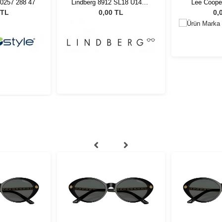
F0257 288 47
Lindberg 8912 SL18 U14GT
Lee Coope
57
 TL
0,00 TL
0,