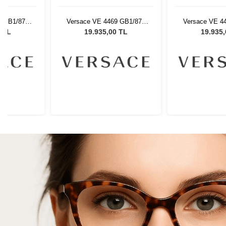
 GB1/87 -
Versace VE 4469 GB1/87 -
Versace VE 44
 Gözlüğü
54 Kadın Güneş Gözlüğü
54 Kadın Gün
0 TL
19.935,00 TL
19.935