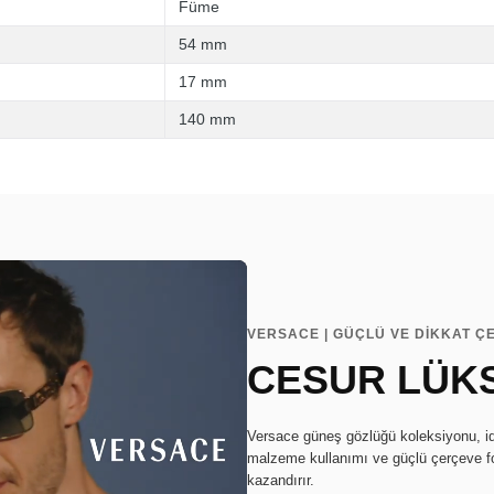
Füme
54 mm
17 mm
140 mm
VERSACE | GÜÇLÜ VE DİKKAT ÇE
CESUR LÜKS
Versace güneş gözlüğü koleksiyonu, idd
malzeme kullanımı ve güçlü çerçeve form
kazandırır.