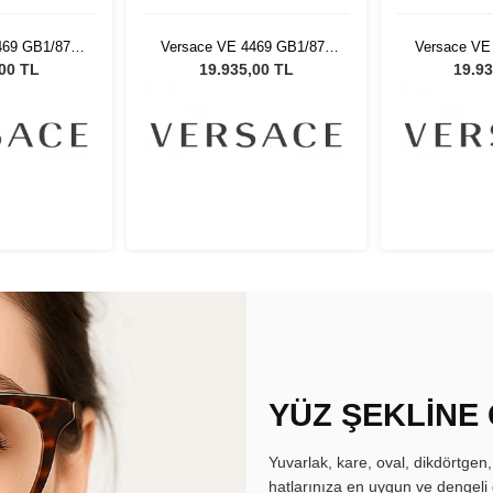
69 GB1/87 -
Versace VE 4469 GB1/87 -
Versace VE
eş Gözlüğü
54 Kadın Güneş Gözlüğü
54 Kadın 
,00 TL
19.935,00 TL
19.93
YÜZ ŞEKLİNE
Yuvarlak, kare, oval, dikdörtgen
hatlarınıza en uygun ve dengeli 