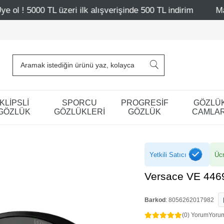
ri ilk alışverişinde 500 TL indirim
Mağazalarımız – Bağ
KLİPSLİ
SPORCU
PROGRESİF
GÖZLÜ
GÖZLÜK
GÖZLÜKLERİ
GÖZLÜK
CAMLAR
Yetkili Satıcı
Ücr
Versace VE 446
Barkod
:
8056262017982
(0) Yorum
Yoru