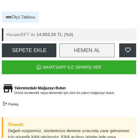
Ölçü Tablosu
Havale/EFT ile
14.855,55 TL
(%3)
SEPETE EKLE
HEMEN AL
WHATSAPP İLE SİPARİŞ VER
Yakınınızdaki Mağazayı Bulun
Ürünü incelemek veya denemek için size en yakın mağazayı bulun.
Paylaş
Önemli:
Değerli müşterimiz, ürünlerimize deneme sırasında zarar gelmemesi
için güvenlik kilidi takılmıştır. Kilidi açılmış ürünler iade veya