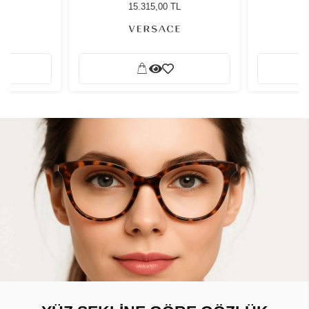
ğü
Güneş Gözlüğü
G
L
15.315,00 TL