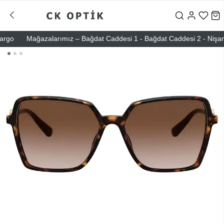
o
Mağazalarımız – Bağdat Caddesi 1 - Bağdat Caddesi 2 - Nişantaşı 