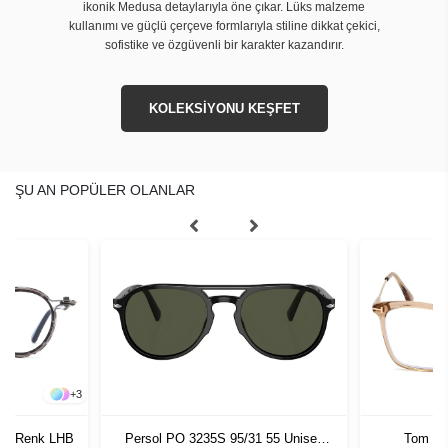
ikonik Medusa detaylarıyla öne çıkar. Lüks malzeme
kullanımı ve güçlü çerçeve formlarıyla stiline dikkat çekici,
sofistike ve özgüvenli bir karakter kazandırır.
KOLEKSİYONU KEŞFET
ŞU AN POPÜLER OLANLAR
+
3
117 Renk LHB
Persol PO 3235S 95/31 55 Unisex
Tom Fo