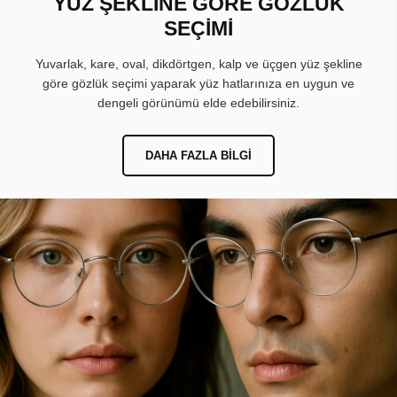
YÜZ ŞEKLİNE GÖRE GÖZLÜK
SEÇİMİ
Yuvarlak, kare, oval, dikdörtgen, kalp ve üçgen yüz şekline
göre gözlük seçimi yaparak yüz hatlarınıza en uygun ve
dengeli görünümü elde edebilirsiniz.
DAHA FAZLA BILGI