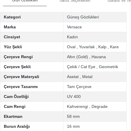
Ürün Özellikleri
Taksit Seçenekleri
Garanti Ve Te
Kategori
Güneş Gözlükleri
Marka
Versace
Cinsiyet
Kadın
Yüz Şekli
Oval
,
Yuvarlak
,
Kalp
,
Kare
Çerçeve Rengi
Altın (Gold)
,
Havana
Çerçeve Şekli
Çekik / Cat Eye
,
Geometrik
Çerçeve Materyali
Asetat
,
Metal
Çerçeve Tasarımı
Tam Çerçeve
Cam Özelliği
UV 400
Cam Rengi
Kahverengi
,
Degrade
Ekartman
58 mm
Burun Aralığı
16 mm