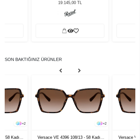
Güneş Gözlüğü
19.145,00 TL
SON BAKTIĞINIZ ÜRÜNLER
+
2
+
2
 - 58 Kadın
Versace VE 4396 108/13 - 58 Kadın
Versace VE