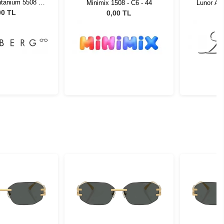
ntanium 5508 10
Lunor A1
Minimix 1508 - C6 - 44
 56 140
00 TL
0,00 TL