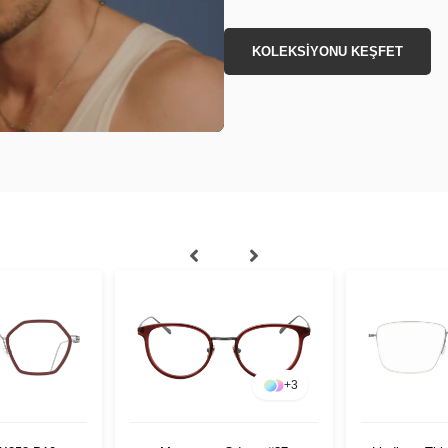
KOLEKSİYONU KEŞFET
+
3