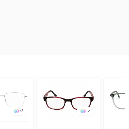
+
2
+
2