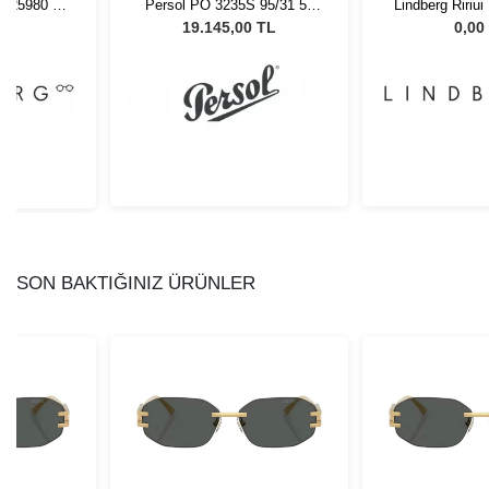
y K25980 43
Persol PO 3235S 95/31 55
Lindberg Ririu
Unisex Güneş Gözlüğü
14
L
19.145,00 TL
0,00
SON BAKTIĞINIZ ÜRÜNLER