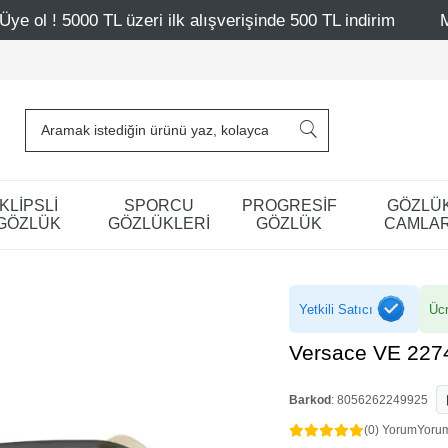
zeri ilk alışverişinde 500 TL indirim
Mağazalarımız – Ba
KLİPSLİ
SPORCU
PROGRESİF
GÖZLÜ
GÖZLÜK
GÖZLÜKLERİ
GÖZLÜK
CAMLAR
Yetkili Satıcı
Ücr
Versace VE 227
Barkod
:
8056262249925
(0) Yorum
Yoru