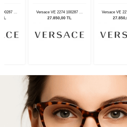
 100287 58
Versace VE 2274 100287 58
Versace VE 22
Gözlüğü
Kadın Güneş Gözlüğü
Kadın Güne
0 TL
27.850,00 TL
27.850