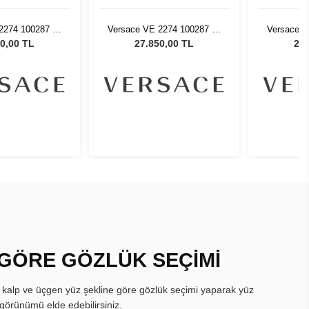
2274 100287 58
Versace VE 2274 100287 58
Versace V
neş Gözlüğü
Kadın Güneş Gözlüğü
Kadın 
0,00 TL
27.850,00 TL
27.
 GÖRE GÖZLÜK SEÇİMİ
, kalp ve üçgen yüz şekline göre gözlük seçimi yaparak yüz
görünümü elde edebilirsiniz.