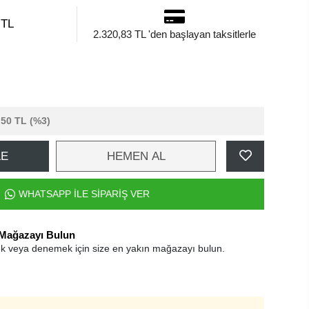
 TL
2.320,83 TL 'den başlayan taksitlerle
,50 TL
(%3)
LE
HEMEN AL
WHATSAPP İLE SİPARİŞ VER
 Mağazayı Bulun
k veya denemek için size en yakın mağazayı bulun.