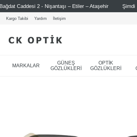
 Nişantaşı – Etiler – Ataşehir
Şimdi Üye ol ! 5000 TL ü
Kargo Takibi
Yardım
İletişim
GÜNEŞ
OPTİK
MARKALAR
GÖZLÜKLERİ
GÖZLÜKLERİ