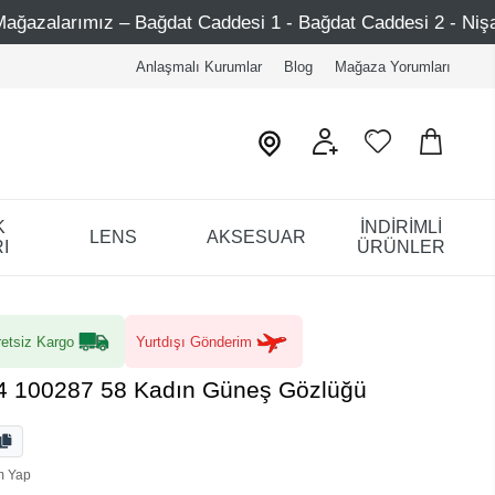
ğdat Caddesi 1 - Bağdat Caddesi 2 - Nişantaşı – Etiler – A
Anlaşmalı Kurumlar
Blog
Mağaza Yorumları
K
İNDİRİMLİ
LENS
AKSESUAR
I
ÜRÜNLER
etsiz Kargo
Yurtdışı Gönderim
4 100287 58 Kadın Güneş Gözlüğü
m Yap