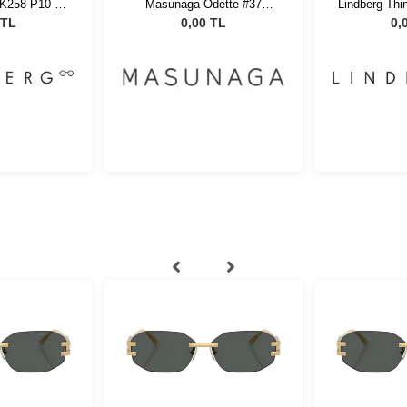
i K258 P10 45
Masunaga Odette #37
Lindberg Thi
5
Red/DGRY 50
U16
 TL
0,00 TL
0,