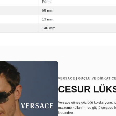
Füme
58 mm
13 mm
140 mm
VERSACE | GÜÇLÜ VE DİKKAT ÇE
CESUR LÜKS
Versace güneş gözlüğü koleksiyonu, idd
malzeme kullanımı ve güçlü çerçeve form
kazandırır.