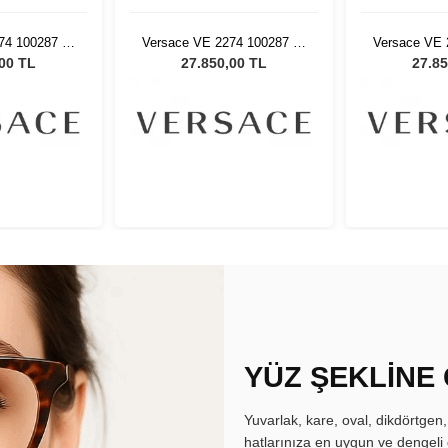
74 100287 58
Versace VE 2274 100287 58
Versace VE 
ş Gözlüğü
Kadın Güneş Gözlüğü
Kadın Gü
,00 TL
27.850,00 TL
27.85
YÜZ ŞEKLİNE
Yuvarlak, kare, oval, dikdörtgen
hatlarınıza en uygun ve dengeli 