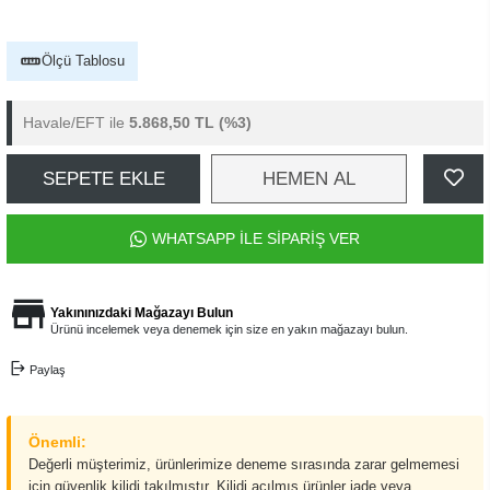
Ölçü Tablosu
Havale/EFT ile
5.868,50 TL
(%3)
SEPETE EKLE
HEMEN AL
WHATSAPP İLE SİPARİŞ VER
Yakınınızdaki Mağazayı Bulun
Ürünü incelemek veya denemek için size en yakın mağazayı bulun.
Paylaş
Önemli:
Değerli müşterimiz, ürünlerimize deneme sırasında zarar gelmemesi
için güvenlik kilidi takılmıştır. Kilidi açılmış ürünler iade veya