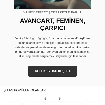
VANITY EFFECT | CESARETLE PARLA
AVANGART, FEMİNEN,
ÇARPICI
Vanity Effect, gözlüğü güçlü bir moda ifadesine dönüştüren
cesur tasarım diliyle öne çıkar. İddialı siluetler, dramatik
detaylar ve yüksek moda estetiği; her modelde dikkat çekici
bir duruş yaratır. Sınırları zorlayan bu feminen lüks anlayışı,
stilini özgüvenle sergilemek isteyenler için tasarlandı.
KOLEKSİYONU KEŞFET
ŞU AN POPÜLER OLANLAR