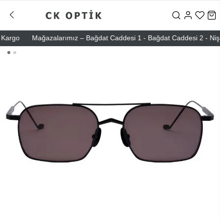
rgo
Mağazalarımız – Bağdat Caddesi 1 - Bağdat Caddesi 2 - Nişantaş