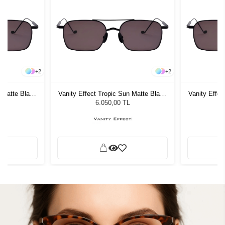
+
2
+
2
n Matte Black
Vanity Effect Tropic Sun Matte Black
Vanity Effec
zlüğü
Erkek Güneş Gözlüğü
Erke
6.050,00 TL