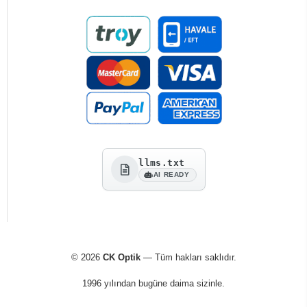
llms.txt
AI READY
© 2026
CK Optik
— Tüm hakları saklıdır.
1996 yılından bugüne daima sizinle.