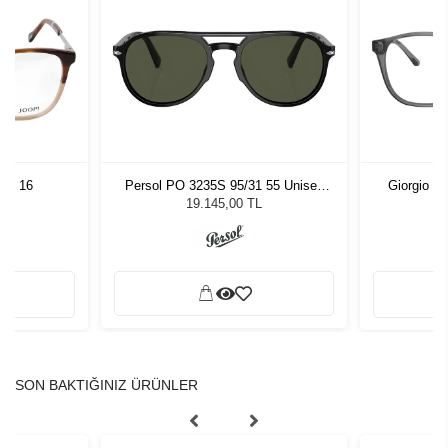
 54 16
Persol PO 3235S 95/31 55 Unisex
Giorgio A
Güneş Gözlüğü
19.145,00 TL
SON BAKTIĞINIZ ÜRÜNLER