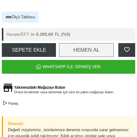
Ölçü Tablosu
Havale/EFT ile
6.285,60 TL
(%3)
SEPETE EKLE
HEMEN AL
WHATSAPP İLE SİPARİŞ VER
Yakınınızdaki Mağazayı Bulun
Ürünü incelemek veya denemek için size en yakın mağazayı bulun.
Paylaş
Önemli:
Değerli müşterimiz, ürünlerimize deneme sırasında zarar gelmemesi
için güvenlik kilidi takılmıştır. Kilidi açılmış ürünler iade veya