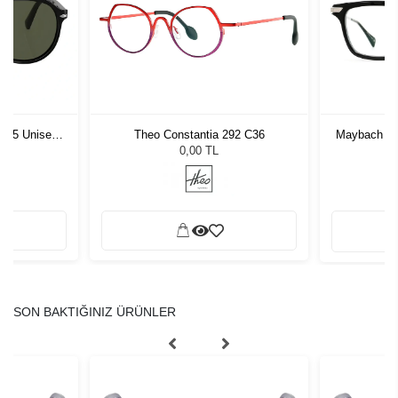
1 55 Unisex
Theo Constantia 292 C36
Maybach MB 
ğü
L
0,00 TL
SON BAKTIĞINIZ ÜRÜNLER