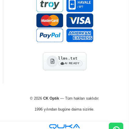
llms.txt
AI READY
© 2026
CK Optik
— Tüm hakları saklıdır.
1996 yılından bugüne daima sizinle.