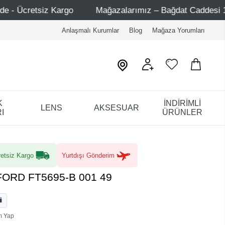
Mağazalarımız – Bağdat Caddesi 1 - Bağdat Caddesi 2 - Ni
Anlaşmalı Kurumlar
Blog
Mağaza Yorumları
K
İNDİRİMLİ
LENS
AKSESUAR
I
ÜRÜNLER
etsiz Kargo
Yurtdışı Gönderim
FORD FT5695-B 001 49
m Yap