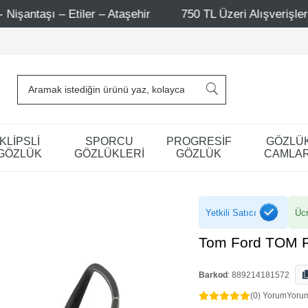
aşehir
750 TL Üzeri Alışverişlerde - Ücretsiz Kargo
KLİPSLİ
SPORCU
PROGRESİF
GÖZLÜ
GÖZLÜK
GÖZLÜKLERİ
GÖZLÜK
CAMLAR
Yetkili Satıcı
Ücr
Tom Ford TOM 
Barkod
:
889214181572
(0) Yorum
Yoru