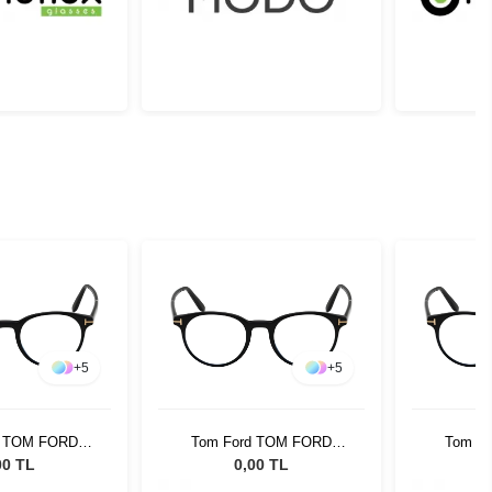
+
5
+
5
d TOM FORD
Tom Ford TOM FORD
Tom F
-B 001 49
FT5695-B 001 49
FT56
00 TL
0,00 TL