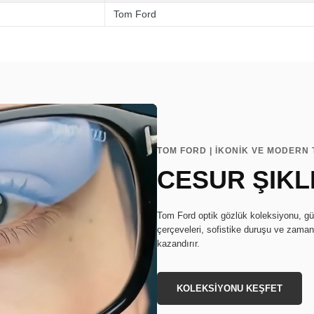
Tom Ford
TOM FORD | İKONİK VE MODERN
CESUR ŞIKL
Tom Ford optik gözlük koleksiyonu, güçl
çerçeveleri, sofistike duruşu ve zamans
kazandırır.
KOLEKSİYONU KEŞFET