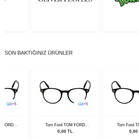
SON BAKTIĞINIZ ÜRÜNLER
+
5
+
5
M FORD
Tom Ford TOM FORD
Tom Ford 
01 49
FT5695-B 001 49
FT5695-B
L
0,00 TL
0,00