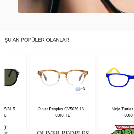
ŞU AN POPÜLER OLANLAR
+
3
 95/31 55
Oliver Peoples OV5036 1674
Ninja Turtle
Gözlüğü
49
0 TL
0,00 TL
0,00