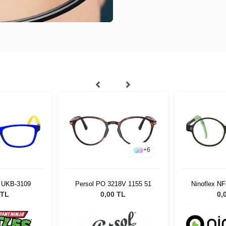
+
6
s UKB-3109
Persol PO 3218V 1155 51
Ninoflex N
1
 TL
0,00 TL
0,