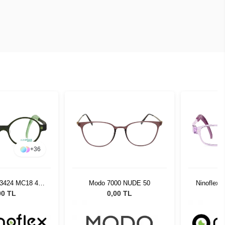
+
36
F3424 MC18 44
Modo 7000 NUDE 50
Ninoflex 
6 128
00 TL
0,00 TL