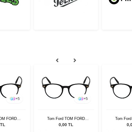
+
5
+
5
TOM FORD
Tom Ford TOM FORD
Tom For
 001 49
FT5695-B 001 49
FT5695
 TL
0,00 TL
0,