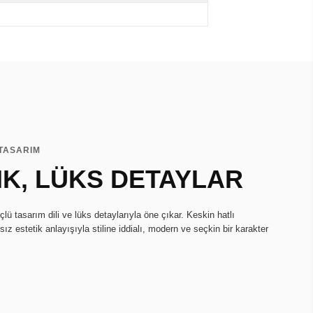
 TASARIM
IK, LÜKS DETAYLAR
ü tasarım dili ve lüks detaylarıyla öne çıkar. Keskin hatlı
ız estetik anlayışıyla stiline iddialı, modern ve seçkin bir karakter