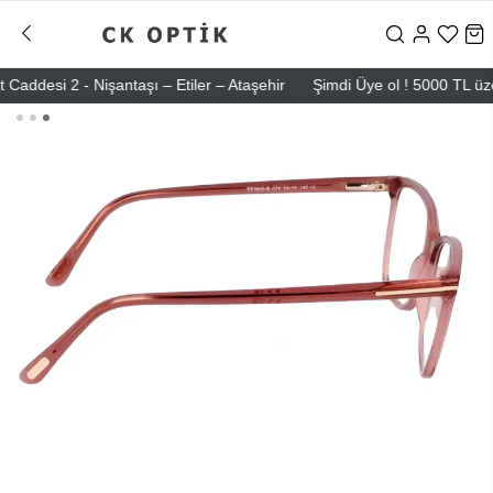
esi 2 - Nişantaşı – Etiler – Ataşehir
Şimdi Üye ol ! 5000 TL üzeri il