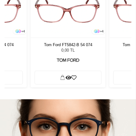
+
4
+
4
 54 074
Tom Ford FT5842-B 54 074
Tom Fo
0,00 TL