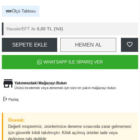
Ölçü Tablosu
Havale/EFT ile
0,00 TL
(%3)
SEPETE EKLE
HEMEN AL
WHATSAPP İLE SİPARİŞ VER
Yakınınızdaki Mağazayı Bulun
Ürünü incelemek veya denemek için size en yakın mağazayı bulun.
Paylaş
Önemli:
Değerli müşterimiz, ürünlerimize deneme sırasında zarar gelmemesi
için güvenlik kilidi takılmıştır. Kilidi açılmış ürünler iade veya
değişime tabi değildir.