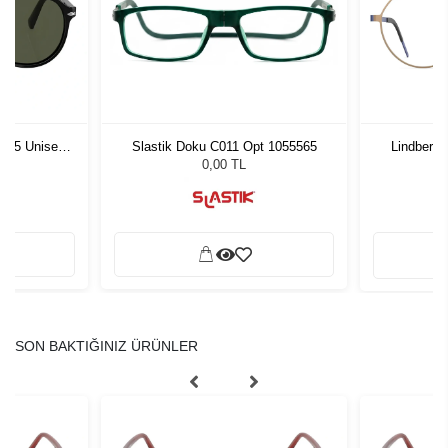
1 55 Unisex
Slastik Doku C011 Opt 1055565
Lindberg 
ğü
L
0,00 TL
SON BAKTIĞINIZ ÜRÜNLER