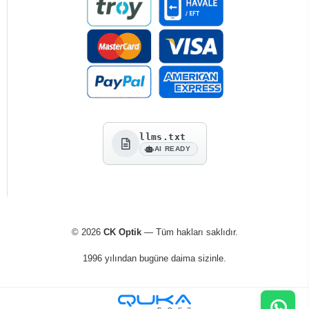
llms.txt
AI READY
© 2026
CK Optik
— Tüm hakları saklıdır.
1996 yılından bugüne daima sizinle.