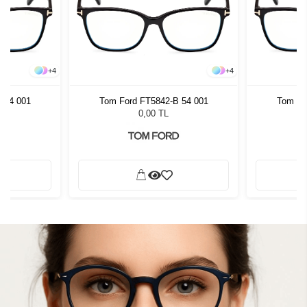
+
4
+
4
 54 001
Tom Ford FT5842-B 54 001
Tom Fo
0,00 TL