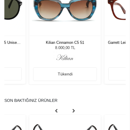
1 55 Unisex
Kilian Cinnamon C5 51
Garrett Leig
ğü
L
8.000,00 TL
Tükendi
SON BAKTIĞINIZ ÜRÜNLER