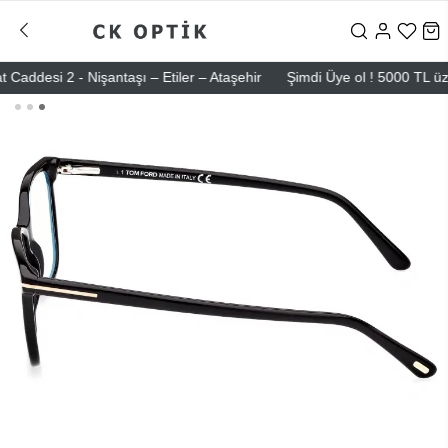
esi 2 - Nişantaşı – Etiler – Ataşehir
Şimdi Üye ol ! 5000 TL üzeri i