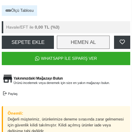
Ölçü Tablosu
Havale/EFT ile
0,00 TL
(%3)
SEPETE EKLE
HEMEN AL
WHATSAPP İLE SİPARİŞ VER
Yakınınızdaki Mağazayı Bulun
Ürünü incelemek veya denemek için size en yakın mağazayı bulun.
Paylaş
Önemli:
Değerli müşterimiz, ürünlerimize deneme sırasında zarar gelmemesi
için güvenlik kilidi takılmıştır. Kilidi açılmış ürünler iade veya
değişime tabi değildir.