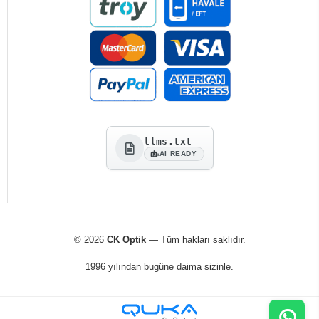
llms.txt
AI READY
© 2026
CK Optik
— Tüm hakları saklıdır.
1996 yılından bugüne daima sizinle.