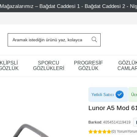
t Caddesi 1 - Bağdat Caddesi 2 - Nişantaşı – Etiler – Ataş
KLİPSLİ
SPORCU
PROGRESİF
GÖZLÜ
GÖZLÜK
GÖZLÜKLERİ
GÖZLÜK
CAMLAR
Yetkili Satıcı
Ücr
Lunor A5 Mod 6
Barkod
:
4054514119419
(0) Yorum
Yoru