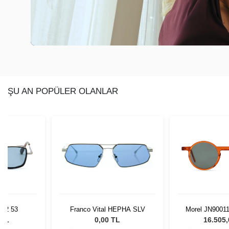
ŞU AN POPÜLER OLANLAR
 C2 53
Franco Vital HEPHA SLV
Morel JN9001
 TL
0,00 TL
16.505