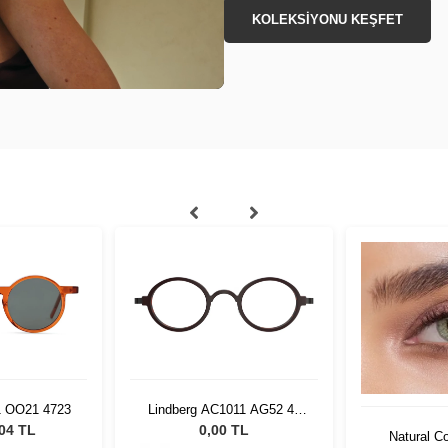
KOLEKSİYONU KEŞFET
1 OO21 4723
Lindberg AC1011 AG52 42
135
,04 TL
0,00 TL
Natural C