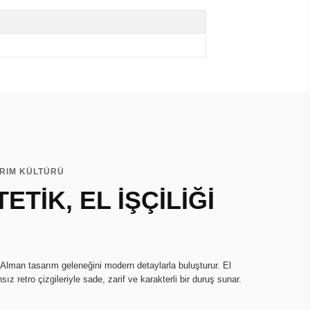
ARIM KÜLTÜRÜ
ETİK, EL İŞÇİLİĞİ
 Alman tasarım geleneğini modern detaylarla buluşturur. El
sız retro çizgileriyle sade, zarif ve karakterli bir duruş sunar.