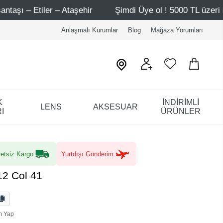
ehir
Şimdi Üye ol ! 5000 TL üzeri ilk alışverişinde 500 T
Anlaşmalı Kurumlar
Blog
Mağaza Yorumları
K
İNDİRİMLİ
LENS
AKSESUAR
I
ÜRÜNLER
etsiz Kargo
Yurtdışı Gönderim
12 Col 41
m Yap