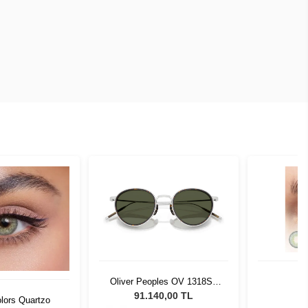
Oliver Peoples OV 1318ST
D
527652 48
91.140,00 TL
olors Quartzo