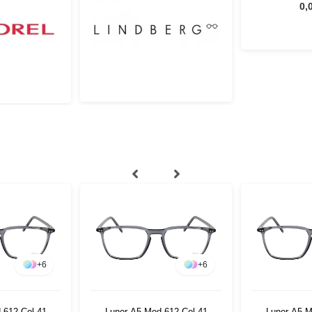
0,
+
6
+
6
 612 Col 41
Lunor A5 Mod 612 Col 41
Lunor A5 M