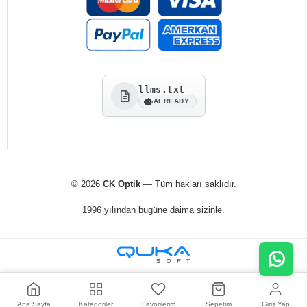
llms.txt
AI READY
© 2026
CK Optik
— Tüm hakları saklıdır.
1996 yılından bugüne daima sizinle.
Ana Sayfa
Kategoriler
Favorilerim
Sepetim
Giriş Yap