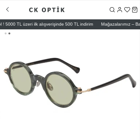
5000 TL üzeri ilk alışverişinde 500 TL indirim
Mağazalarımız – Bağdat