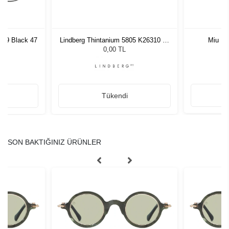
49 Black 47
Lindberg Thintanium 5805 K26310 46
Miu M
140
0,00 TL
Tükendi
SON BAKTIĞINIZ ÜRÜNLER