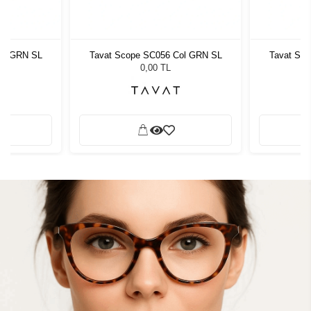
ol GRN SL
Tavat Scope SC056 Col GRN SL
Tavat Sc
0,00 TL