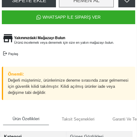
SEPETE EKLE
HEMEN AL
WHATSAPP İLE SİPARİŞ VER
Yakınınızdaki Mağazayı Bulun
Ürünü incelemek veya denemek için size en yakın mağazayı bulun.
Paylaş
Önemli:
Değerli müşterimiz, ürünlerimize deneme sırasında zarar gelmemesi
için güvenlik kilidi takılmıştır. Kilidi açılmış ürünler iade veya
değişime tabi değildir.
Ürün Özellikleri
Taksit Seçenekleri
Garanti Ve Te
Kategori
Güneş Gözlükleri