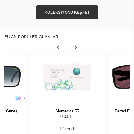
KOLEKSİYONU KEŞFET
ŞU AN POPÜLER OLANLAR
+
3
rkek Güneş
Biomedics 55
Ferrari FZ
G
0,00 TL
Tükendi