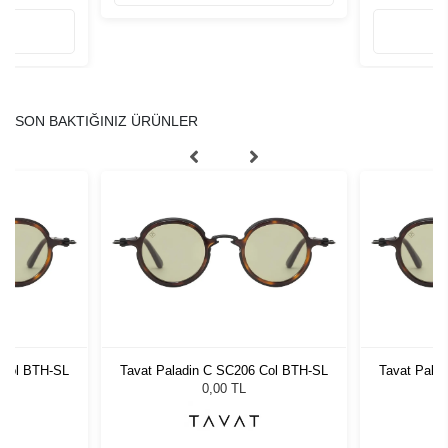
SON BAKTIĞINIZ ÜRÜNLER
 Col BTH-SL
Tavat Paladin C SC206 Col BTH-SL
Tavat Pala
0,00 TL