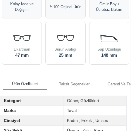
Kolay İade ve
Ömür Boyu
%100 Orijinal Ürün
Değişim
Ücretsiz Bakım
Ekartman
Burun Aralığı
Sap Uzunluğu
47 mm
25 mm
148 mm
Ürün Özellikleri
Taksit Seçenekleri
Garanti Ve Te
Kategori
Güneş Gözlükleri
Marka
Tavat
Cinsiyet
Kadın
,
Erkek
,
Unisex
Yüz Şekli
Üçgen
,
Kalp
,
Kare
,