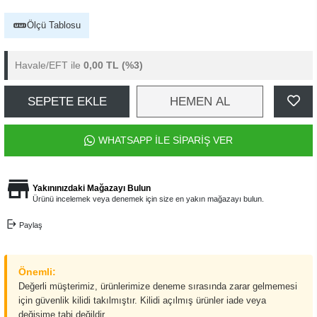
Ölçü Tablosu
Havale/EFT ile
0,00 TL
(%3)
SEPETE EKLE
HEMEN AL
WHATSAPP İLE SİPARİŞ VER
Yakınınızdaki Mağazayı Bulun
Ürünü incelemek veya denemek için size en yakın mağazayı bulun.
Paylaş
Önemli:
Değerli müşterimiz, ürünlerimize deneme sırasında zarar gelmemesi
için güvenlik kilidi takılmıştır. Kilidi açılmış ürünler iade veya
değişime tabi değildir.