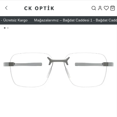
Ücretsiz Kargo
Mağazalarımız – Bağdat Caddesi 1 - Bağdat Caddesi 2