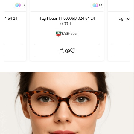
+
3
+
3
024 54 14
Tag Heuer TH50006U 024 54 14
Tag Heue
0,00 TL