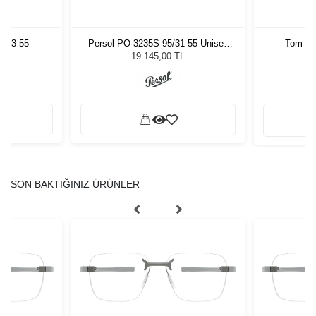
1433 55
Persol PO 3235S 95/31 55 Unisex
Tom Fo
Güneş Gözlüğü
19.145,00 TL
SON BAKTIĞINIZ ÜRÜNLER