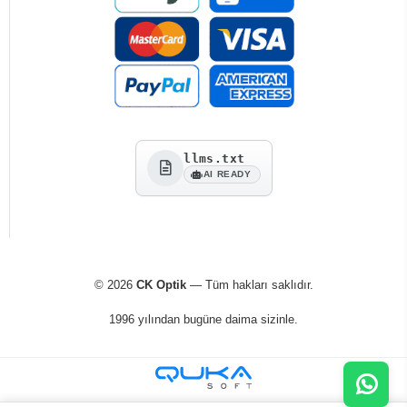
llms.txt
AI READY
© 2026
CK Optik
— Tüm hakları saklıdır.
1996 yılından bugüne daima sizinle.