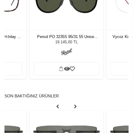
-H-Inlay 53-
Persol PO 3235S 95/31 55 Unisex
Vycoz Kids
Güneş Gözlüğü
19.145,00 TL
SON BAKTIĞINIZ ÜRÜNLER