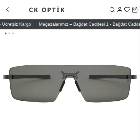
cretsiz Kargo
Mağazalarımız – Bağdat Caddesi 1 - Bağdat Caddesi 2 -