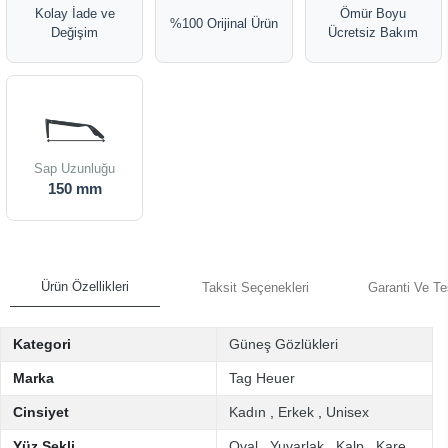
Kolay İade ve
Ömür Boyu
%100 Orijinal Ürün
Değişim
Ücretsiz Bakım
Sap Uzunluğu
150 mm
Ürün Özellikleri
Taksit Seçenekleri
Garanti Ve Te
Kategori
Güneş Gözlükleri
Marka
Tag Heuer
Cinsiyet
Kadın
,
Erkek
,
Unisex
Yüz Şekli
Oval
,
Yuvarlak
,
Kalp
,
Kare