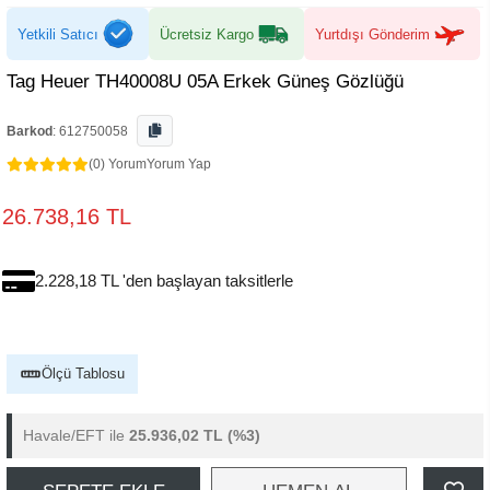
Yetkili Satıcı
Ücretsiz Kargo
Yurtdışı Gönderim
Tag Heuer TH40008U 05A Erkek Güneş Gözlüğü
Barkod
:
612750058
(0) Yorum
Yorum Yap
26.738,16 TL
2.228,18 TL 'den başlayan taksitlerle
Ölçü Tablosu
Havale/EFT ile
25.936,02 TL
(%3)