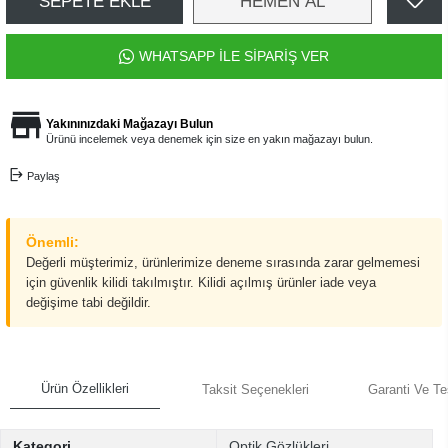
SEPETE EKLE
HEMEN AL
WHATSAPP İLE SİPARİŞ VER
Yakınınızdaki Mağazayı Bulun
Ürünü incelemek veya denemek için size en yakın mağazayı bulun.
Paylaş
Önemli:
Değerli müşterimiz, ürünlerimize deneme sırasında zarar gelmemesi
için güvenlik kilidi takılmıştır. Kilidi açılmış ürünler iade veya
değişime tabi değildir.
Ürün Özellikleri
Taksit Seçenekleri
Garanti Ve Te
Kategori
Optik Gözlükleri