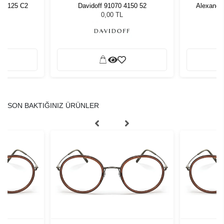
AW4125 C2
Davidoff 91070 4150 52
Alexande
0,00 TL
SON BAKTIĞINIZ ÜRÜNLER