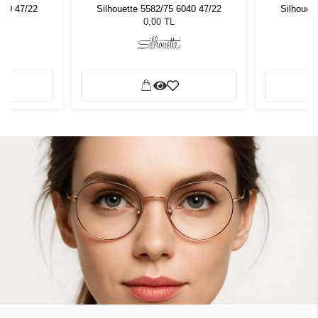
040 47/22
Silhouette 5582/75 6040 47/22
Silhouet
0,00 TL