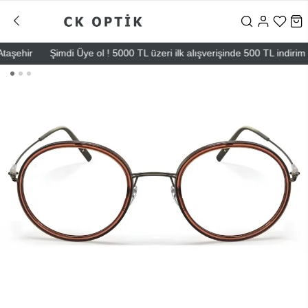
şehir
Şimdi Üye ol ! 5000 TL üzeri ilk alışverişinde 500 TL indirim