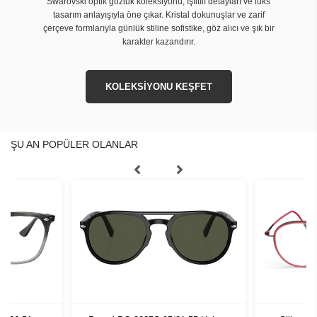
Swarovski optik gözlük koleksiyonu, ışıltılı detayları ve lüks
tasarım anlayışıyla öne çıkar. Kristal dokunuşlar ve zarif
çerçeve formlarıyla günlük stiline sofistike, göz alıcı ve şık bir
karakter kazandırır.
KOLEKSİYONU KEŞFET
ŞU AN POPÜLER OLANLAR