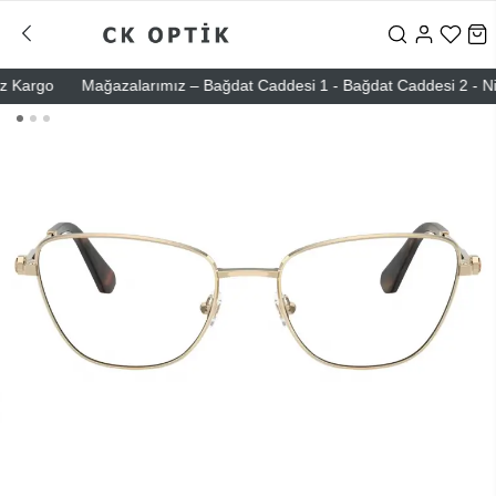
Kargo
Mağazalarımız – Bağdat Caddesi 1 - Bağdat Caddesi 2 - Nişant