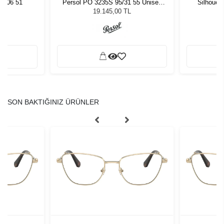
8106 51
Persol PO 3235S 95/31 55 Unisex
Silhouet
Güneş Gözlüğü
19.145,00 TL
SON BAKTIĞINIZ ÜRÜNLER