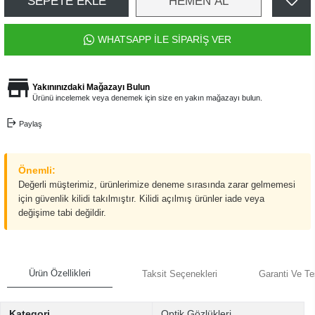
SEPETE EKLE
HEMEN AL
WHATSAPP İLE SİPARİŞ VER
Yakınınızdaki Mağazayı Bulun
Ürünü incelemek veya denemek için size en yakın mağazayı bulun.
Paylaş
Önemli:
Değerli müşterimiz, ürünlerimize deneme sırasında zarar gelmemesi
için güvenlik kilidi takılmıştır. Kilidi açılmış ürünler iade veya
değişime tabi değildir.
Ürün Özellikleri
Taksit Seçenekleri
Garanti Ve Te
Kategori
Optik Gözlükleri