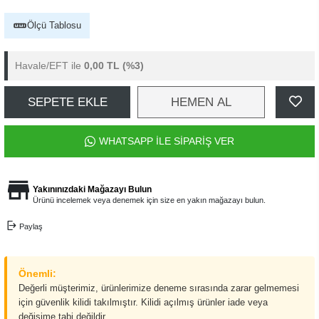
Ölçü Tablosu
Havale/EFT ile
0,00 TL
(%3)
SEPETE EKLE
HEMEN AL
WHATSAPP İLE SİPARİŞ VER
Yakınınızdaki Mağazayı Bulun
Ürünü incelemek veya denemek için size en yakın mağazayı bulun.
Paylaş
Önemli:
Değerli müşterimiz, ürünlerimize deneme sırasında zarar gelmemesi
için güvenlik kilidi takılmıştır. Kilidi açılmış ürünler iade veya
değişime tabi değildir.