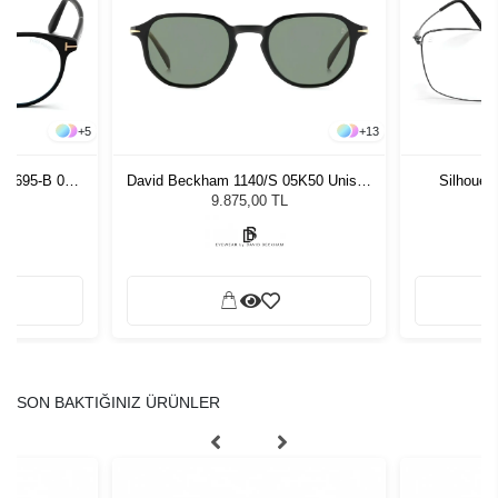
+
5
+
13
T5695-B 001
David Beckham 1140/S 05K50 Unisex
Silhouet
Güneş Gözlüğü
9.875,00 TL
SON BAKTIĞINIZ ÜRÜNLER