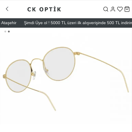
ehir
Şimdi Üye ol ! 5000 TL üzeri ilk alışverişinde 500 TL indirim