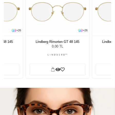
+
26
+
26
T 48 145
Lindberg Rimorten GT 48 145
Lindber
0,00 TL