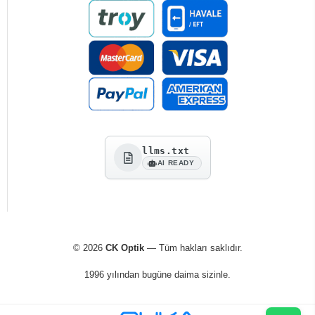
llms.txt
AI READY
© 2026
CK Optik
— Tüm hakları saklıdır.
1996 yılından bugüne daima sizinle.