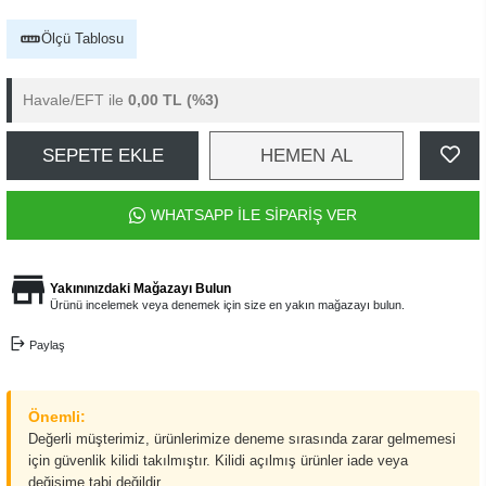
Ölçü Tablosu
Havale/EFT ile
0,00 TL
(%3)
SEPETE EKLE
HEMEN AL
WHATSAPP İLE SİPARİŞ VER
Yakınınızdaki Mağazayı Bulun
Ürünü incelemek veya denemek için size en yakın mağazayı bulun.
Paylaş
Önemli:
Değerli müşterimiz, ürünlerimize deneme sırasında zarar gelmemesi
için güvenlik kilidi takılmıştır. Kilidi açılmış ürünler iade veya
değişime tabi değildir.