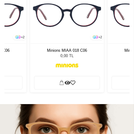
+
2
+
2
8 C06
Minions MIAA 018 C06
Mini
0,00 TL