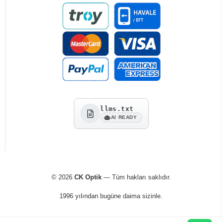
llms.txt
AI READY
© 2026
CK Optik
— Tüm hakları saklıdır.
1996 yılından bugüne daima sizinle.