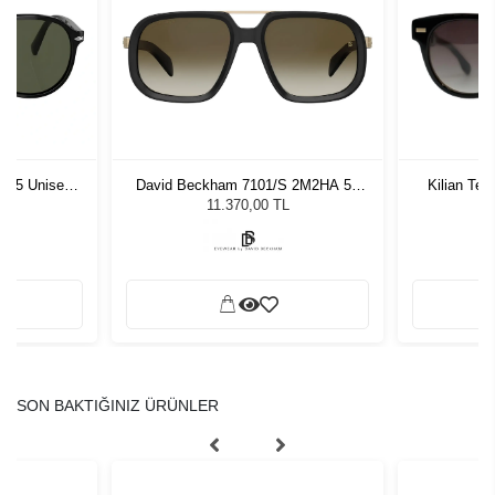
1 55 Unisex
David Beckham 7101/S 2M2HA 57
Kilian Te
ğü
Unisex Güneş Gözlüğü
L
11.370,00 TL
SON BAKTIĞINIZ ÜRÜNLER