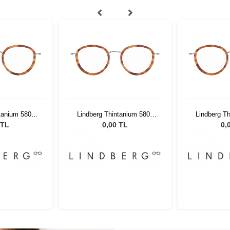
tanium 5808
Lindberg Thintanium 5808
Lindberg T
8 140
K2510 48 140
K251
 TL
0,00 TL
0,