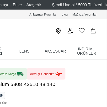
mdi Üye ol ! 5000 TL üzeri ilk alışverişinde 500 TL indirim
Anlaşmalı Kurumlar
Blog
Mağaza Yorumları
K
İNDİRİMLİ
LENS
AKSESUAR
I
ÜRÜNLER
etsiz Kargo
Yurtdışı Gönderim
nium 5808 K2510 48 140
m Yap