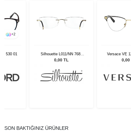
+
2
-B 530 01
Silhouette L011/NN 7680
Versace VE 1
55/19
L
0,00 TL
0,00
SON BAKTIĞINIZ ÜRÜNLER