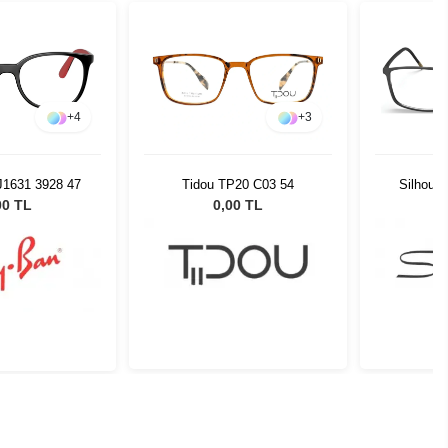
+
4
+
3
J1631 3928 47
Tidou TP20 C03 54
Silhouet
00 TL
0,00 TL