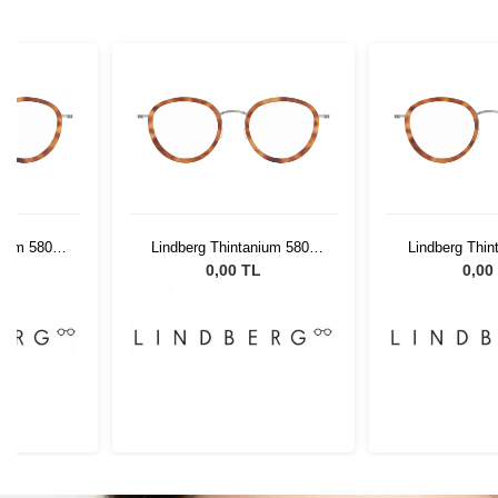
nium 5808
Lindberg Thintanium 5808
Lindberg Thin
140
K2510 48 140
K2510 4
L
0,00 TL
0,00