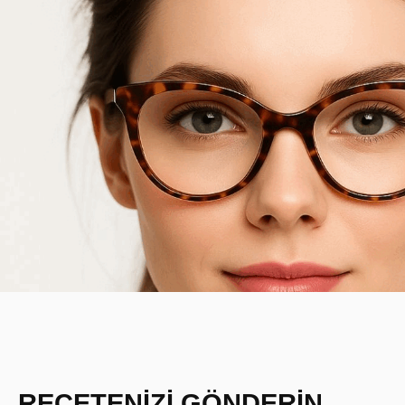
REÇETENİZİ GÖNDERİN