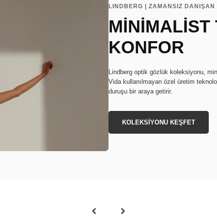
LINDBERG | ZAMANSIZ DANIŞAN 
MİNİMALİST
KONFOR
Lindberg optik gözlük koleksiyonu, min
Vida kullanılmayan özel üretim teknoloj
duruşu bir araya getirir.
KOLEKSİYONU KEŞFET