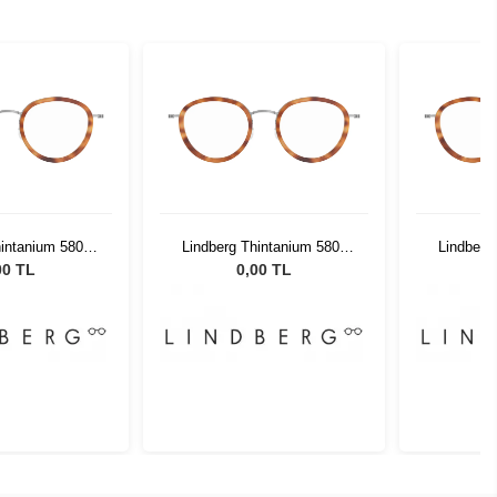
hintanium 5808
Lindberg Thintanium 5808
Lindberg
0 48 140
K2510 48 140
K2
00 TL
0,00 TL