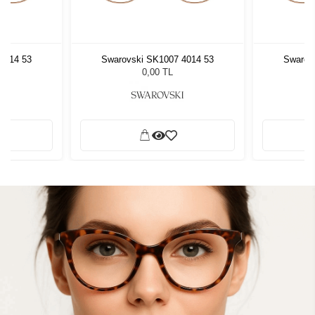
4014 53
Swarovski SK1007 4014 53
Swarov
0,00 TL