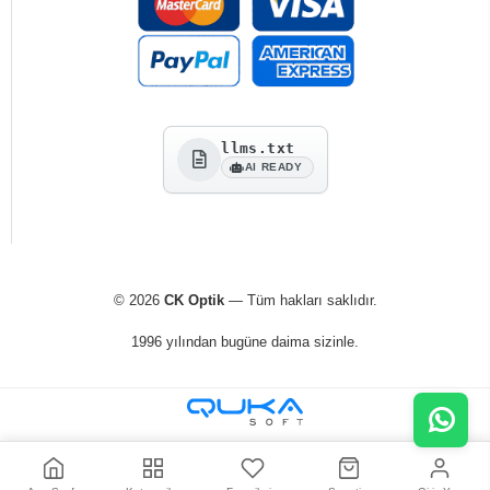
llms.txt
AI READY
© 2026
CK Optik
— Tüm hakları saklıdır.
1996 yılından bugüne daima sizinle.