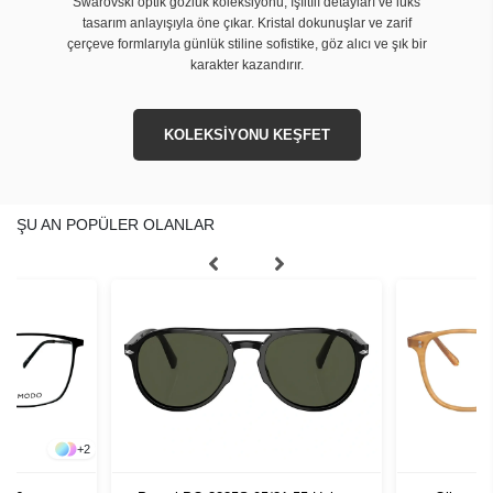
Swarovski optik gözlük koleksiyonu, ışıltılı detayları ve lüks
tasarım anlayışıyla öne çıkar. Kristal dokunuşlar ve zarif
çerçeve formlarıyla günlük stiline sofistike, göz alıcı ve şık bir
karakter kazandırır.
KOLEKSİYONU KEŞFET
ŞU AN POPÜLER OLANLAR
+
2