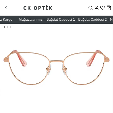
Kargo
Mağazalarımız – Bağdat Caddesi 1 - Bağdat Caddesi 2 - Nişanta