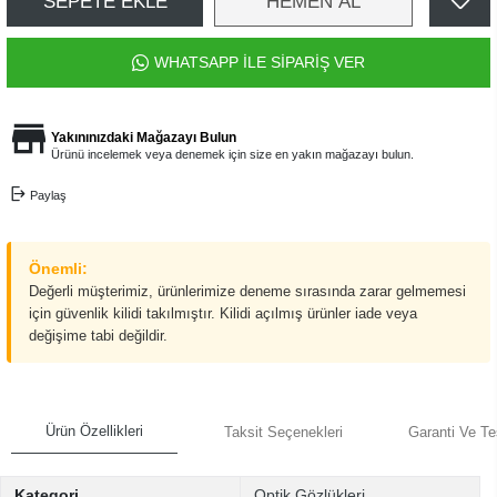
SEPETE EKLE
HEMEN AL
WHATSAPP İLE SİPARİŞ VER
Yakınınızdaki Mağazayı Bulun
Ürünü incelemek veya denemek için size en yakın mağazayı bulun.
Paylaş
Önemli:
Değerli müşterimiz, ürünlerimize deneme sırasında zarar gelmemesi
için güvenlik kilidi takılmıştır. Kilidi açılmış ürünler iade veya
değişime tabi değildir.
Ürün Özellikleri
Taksit Seçenekleri
Garanti Ve Te
Kategori
Optik Gözlükleri