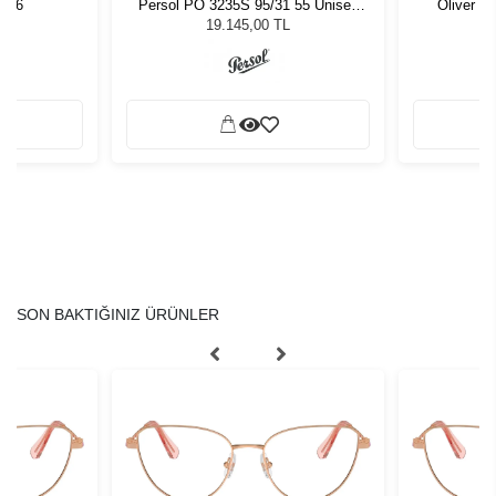
 56
Persol PO 3235S 95/31 55 Unisex
Oliver P
Güneş Gözlüğü
19.145,00 TL
SON BAKTIĞINIZ ÜRÜNLER