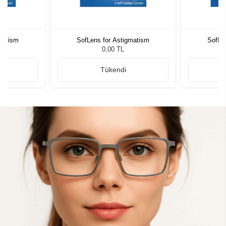
matism
SofLens for Astigmatism
SofLe
0,00 TL
Tükendi