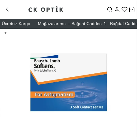
Ücretsiz Kargo
Mağazalarımız – Bağdat Caddesi 1 - Bağdat Caddesi 2 