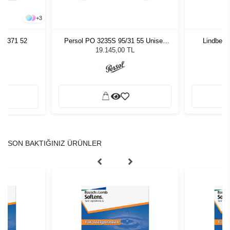
+
3
8 5371 52
Persol PO 3235S 95/31 55 Unisex
Lindberg
Güneş Gözlüğü
19.145,00 TL
SON BAKTIĞINIZ ÜRÜNLER