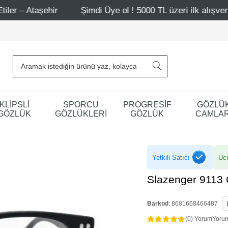
r
Şimdi Üye ol ! 5000 TL üzeri ilk alışverişinde 500 TL i
KLİPSLİ
SPORCU
PROGRESİF
GÖZLÜ
GÖZLÜK
GÖZLÜKLERİ
GÖZLÜK
CAMLAR
Yetkili Satıcı
Ücr
Slazenger 9113
Barkod
:
8681668466487
(0) Yorum
Yoru