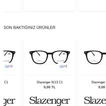
SON BAKTIĞINIZ ÜRÜNLER
+
2
+
2
113 C1
Slazenger 9113 C1
Slazenger
L
0,00 TL
0,00