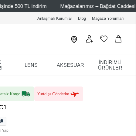
ndirim
Mağazalarımız – Bağdat Caddesi 1 - Bağdat Cadde
Anlaşmalı Kurumlar
Blog
Mağaza Yorumları
K
İNDİRİMLİ
LENS
AKSESUAR
I
ÜRÜNLER
etsiz Kargo
Yurtdışı Gönderim
 C1
m Yap