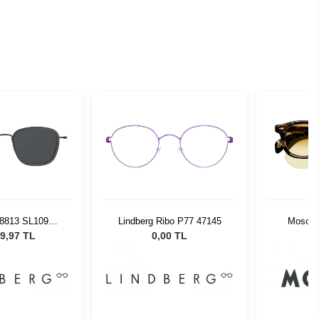
 8813 SL109
Lindberg Ribo P77 47145
Moscot
U9 4914
Classic 
9,97 TL
0,00 TL