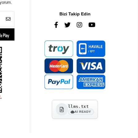
iyorum.
Bizi Takip Edin
llms.txt
AI READY