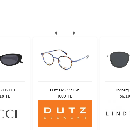
680S 001
Dutz DZ2337 C45
Lindberg
K24M
,18 TL
0,00 TL
56.10