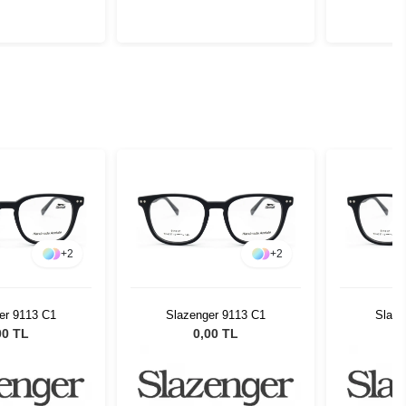
+
2
+
2
er 9113 C1
Slazenger 9113 C1
Slaze
00 TL
0,00 TL