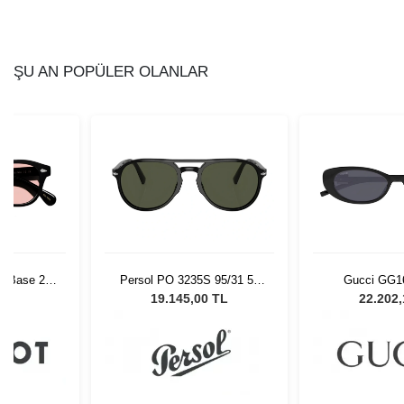
ŞU AN POPÜLER OLANLAR
h Base 2
Persol PO 3235S 95/31 55
Gucci GG1
Ny Rose
Unisex Güneş Gözlüğü
L
19.145,00 TL
22.202