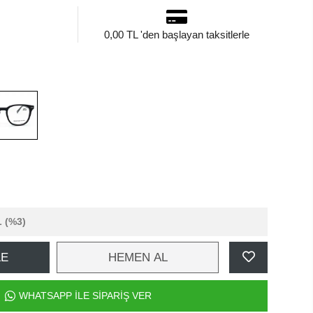
0,00 TL 'den başlayan taksitlerle
L
(%3)
LE
HEMEN AL
WHATSAPP İLE SİPARİŞ VER