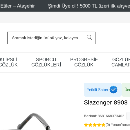
ir
Şimdi Üye ol ! 5000 TL üzeri ilk alışverişinde 500 TL
KLİPSLİ
SPORCU
PROGRESİF
GÖZLÜ
GÖZLÜK
GÖZLÜKLERİ
GÖZLÜK
CAMLAR
Yetkili Satıcı
Ücr
Slazenger 8908
Barkod
:
8681668373402
(0) Yorum
Yoru