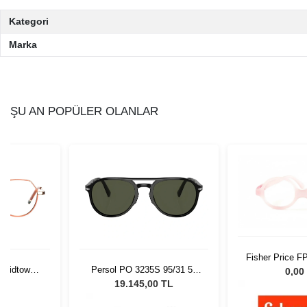
Kategori
Marka
ŞU AN POPÜLER OLANLAR
Fisher Price F
a Midtown
Persol PO 3235S 95/31 55
39
0,00
1
Unisex Güneş Gözlüğü
L
19.145,00 TL