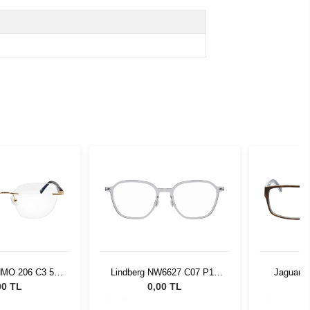
MO 206 C3 53
Lindberg NW6627 C07 P10
Jaguar 3
17
50 140
00 TL
0,00 TL