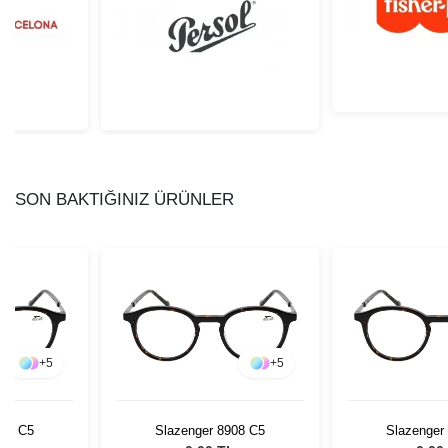
SON BAKTIĞINIZ ÜRÜNLER
+
5
+
5
908 C5
Slazenger 8908 C5
Slazenger