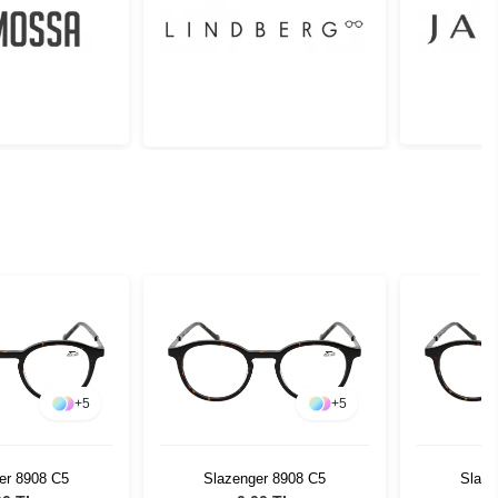
+
5
+
5
er 8908 C5
Slazenger 8908 C5
Slaze