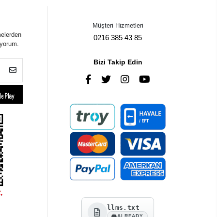
Müşteri Hizmetleri
melerden
0216 385 43 85
iyorum.
Bizi Takip Edin
llms.txt
AI READY