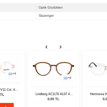
Optik Gözlükleri
Slazenger
+
4
+
9
PV11 Col. 405
Lindberg AC1176 AL07 49
Hermossa H
 TL
135
0,00 TL
0,