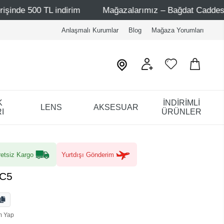
 indirim
Mağazalarımız – Bağdat Caddesi 1 - Bağdat Cad
Anlaşmalı Kurumlar
Blog
Mağaza Yorumları
K
İNDİRİMLİ
LENS
AKSESUAR
I
ÜRÜNLER
etsiz Kargo
Yurtdışı Gönderim
 C5
m Yap