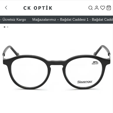
Ücretsiz Kargo
Mağazalarımız – Bağdat Caddesi 1 - Bağdat Caddesi 2 