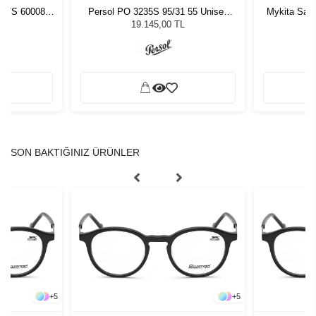
057S 600087
Persol PO 3235S 95/31 55 Unisex
Mykita Sag
Güneş Gözlüğü
19.145,00 TL
SON BAKTIĞINIZ ÜRÜNLER
+
5
+
5