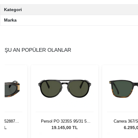
Kategori
Marka
ŞU AN POPÜLER OLANLAR
 552887 -
Persol PO 3235S 95/31 55
Carrera 367/
 Gözlüğü
Unisex Güneş Gözlüğü
Güneş G
0 TL
19.145,00 TL
6.295,