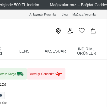
 indirim
Mağazalarımız – Bağdat Caddesi 1 - Bağdat Cad
Anlaşmalı Kurumlar
Blog
Mağaza Yorumları
K
İNDİRİMLİ
LENS
AKSESUAR
I
ÜRÜNLER
etsiz Kargo
Yurtdışı Gönderim
 C3
m Yap