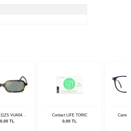
 11ZS VUA04M
Contact LIFE TORIC
Carrera
Güneş Gözlüğü
0,00 TL
0,00 TL