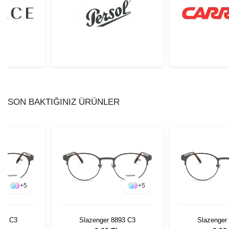
SON BAKTIĞINIZ ÜRÜNLER
+
5
+
5
893 C3
Slazenger 8893 C3
Slazenger