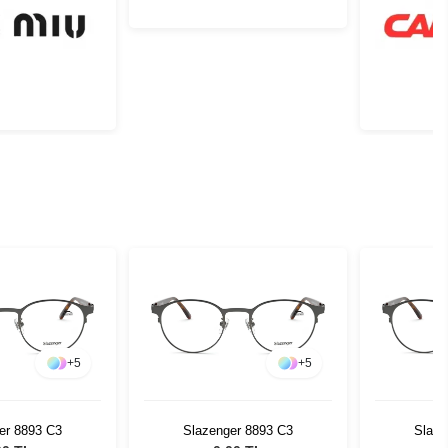
+
5
+
5
er 8893 C3
Slazenger 8893 C3
Slaze