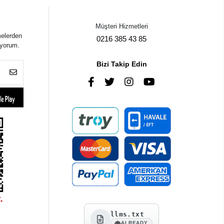
Müşteri Hizmetleri
melerden
0216 385 43 85
iyorum.
Bizi Takip Edin
llms.txt
AI READY