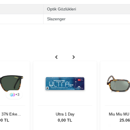
Optik Gözlükleri
Slazenger
+
3
S 37N Erkek
Ultra 1 Day
Miu Miu MU
özlüğü
51 Kadın 
00 TL
0,00 TL
25.06