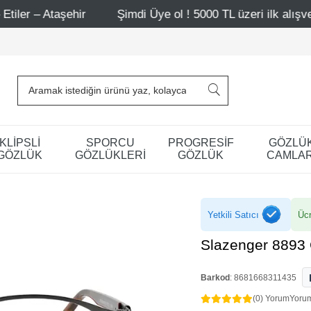
hir
Şimdi Üye ol ! 5000 TL üzeri ilk alışverişinde 500 TL
KLİPSLİ
SPORCU
PROGRESİF
GÖZLÜ
GÖZLÜK
GÖZLÜKLERİ
GÖZLÜK
CAMLAR
Yetkili Satıcı
Ücr
Slazenger 8893
Barkod
:
8681668311435
(0) Yorum
Yoru